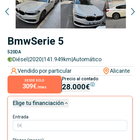
Bmw
Serie 5
520DA
Diésel
|
2020
|
141.949
km
|
Automático
Vendido por particular
Alicante
Precio al contado
DESDE SOLO
309€
28.000€
/mes
Elige tu financiación
Entrada