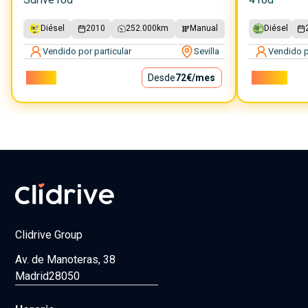
Diésel
2010
252.000
km
Manual
Diésel
Vendido por particular
Sevilla
Vendido p
6.500€
Desde
72€
/mes
18.000€
Clidrive Group
Av. de Manoteras, 38
Madrid
28050