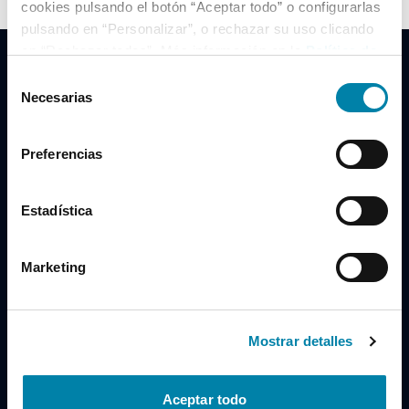
cookies pulsando el botón “Aceptar todo” o configurarlas
pulsando en “Personalizar”, o rechazar su uso clicando
en “Rechazar todas”. Más información en la
Política de
Cookies
.
Selección
Necesarias
de
consentimiento
Clidrive Group
Preferencias
Av. de Manoteras, 38
Madrid
28050
Estadística
Horario
Marketing
Lunes a Viernes
de 09:00 a 19:30
Compra un coche
+34 619 98 96 56
Mostrar detalles
Vende tu coche
+34 638 97 97 84
Aceptar todo