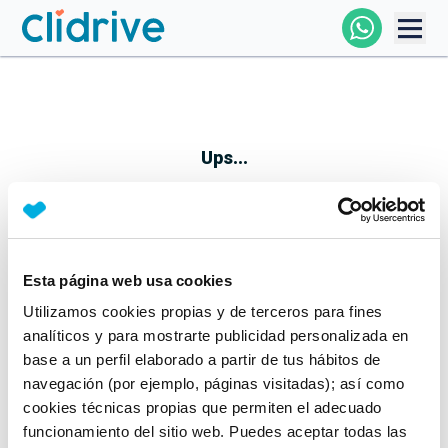
Comprar Coche
Todos Los Coches
Ups...
Profesional
Particular
Esta página web usa cookies
Parece que algo no ha ido bien
Utilizamos cookies propias y de terceros para fines
Financiación
No te preocupes, estamos trabajando en ello
analíticos y para mostrarte publicidad personalizada en
Mientras tanto, puedes echarle un vistazo a nuestros
base a un perfil elaborado a partir de tus hábitos de
Clidrive
coches:
navegación (por ejemplo, páginas visitadas); así como
cookies técnicas propias que permiten el adecuado
Ver coches
funcionamiento del sitio web. Puedes aceptar todas las