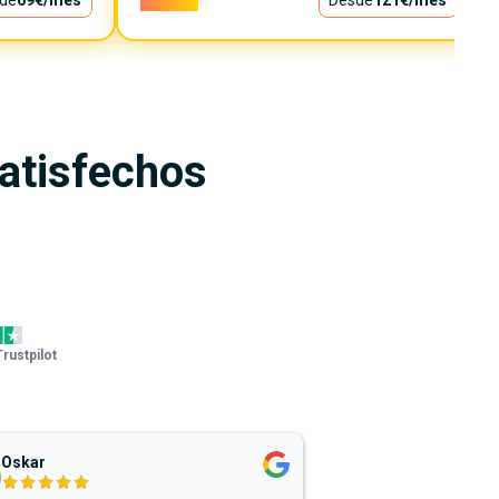
de
69€
/mes
10.900€
Desde
121€
/mes
satisfechos
Trustpilot
Oskar