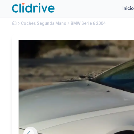
Inicio
Bmw
Coches Segunda Mano
Serie 6
BMW Serie 6 2004
645CI