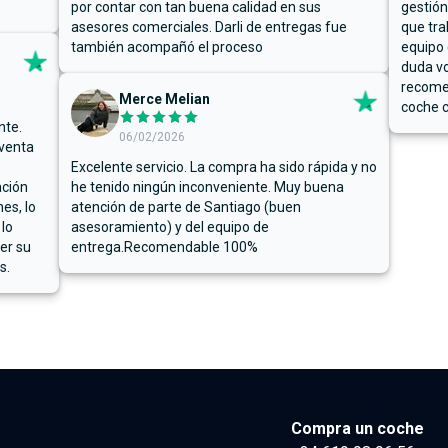
por contar con tan buena calidad en sus
gestión
asesores comerciales. Darli de entregas fue
que tra
también acompañó el proceso
equipo 
duda vo
recome
Merce Melian
coche c
nte.
06/02/2026
 venta
Excelente servicio. La compra ha sido rápida y no
ación
he tenido ningún inconveniente. Muy buena
es, lo
atención de parte de Santiago (buen
 lo
asesoramiento) y del equipo de
er su
entrega.Recomendable 100%
s.
Compra un coche