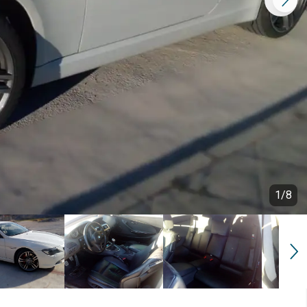
1
/
8