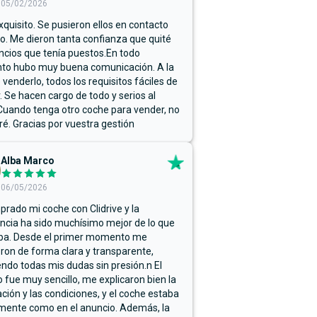
05/02/2026
xquisito. Se pusieron ellos en contacto
. Me dieron tanta confianza que quité
ncios que tenía puestos.En todo
o hubo muy buena comunicación. A la
 venderlo, todos los requisitos fáciles de
r. Se hacen cargo de todo y serios al
Cuando tenga otro coche para vender, no
ré. Gracias por vuestra gestión
Alba Marco
06/05/2026
rado mi coche con Clidrive y la
ncia ha sido muchísimo mejor de lo que
ba. Desde el primer momento me
ron de forma clara y transparente,
endo todas mis dudas sin presión.n El
 fue muy sencillo, me explicaron bien la
ación y las condiciones, y el coche estaba
mente como en el anuncio. Además, la