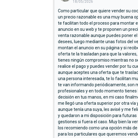
18/05/2026
Como particular que quiere vender su co
un precio razonable es una muy buena op
te facilitan todo el proceso para montar e
anuncio en su web y te proponen un prec
venta razonable aunque puedes poner el
desees, luego mediante unas fotos del ve
montan el anuncio en su página y si reci
oferta te la trasladan para que la valores,
tienes ningún compromiso mientras no s
realice el pago y puedes vender por tu cu
aunque aceptes una oferta que te trasla
una persona interesada, te lo facilitan m
te van informando periódicamente, son 
profesionales y en todo momento tienes 
decisión en tus manos, en mi caso final
me llegó una oferta superior por otra vía y
aunque tenía una suya, les avisé y me fel
y quedaron a mi disposición para futuras
gestiones si fuera el caso. Muy bien la ve
los recomiendo como una opción más de
para los particulares que queremos vend