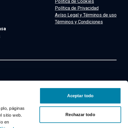
Política de Cookies
Política de Privacidad
Avíso Legal y Términos de uso
Términos y Condiciones
nsa
m
Aceptar todo
mplo, páginas
Rechazar todo
 sitio web.
o de segunda mano y ocasión
do en
P de segunda mano y ocasión