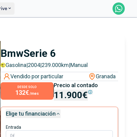
rive
Saber más
Ver certificación
Bmw
Serie 6
Gasolina
|
2004
|
239.000
km
|
Manual
Vendido por particular
Granada
Precio al contado
DESDE SOLO
132€
11.900€
/mes
Elige tu financiación
Entrada