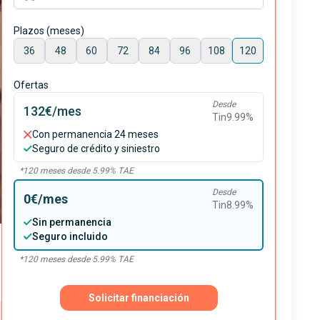
Plazos (meses)
36
48
60
72
84
96
108
120
Ofertas
Desde
132€
/mes
Tin
9.99
%
Con permanencia 24 meses
Seguro de crédito y siniestro
*
120
meses desde
5.99
% TAE
Desde
0€
/mes
Tin
8.99
%
Sin permanencia
Seguro incluido
*
120
meses desde
5.99
% TAE
Solicitar financiación