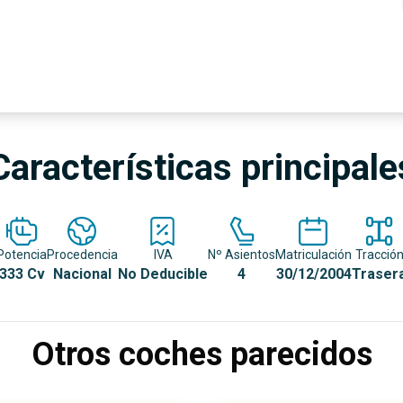
Características principale
Potencia
Procedencia
IVA
Nº Asientos
Matriculación
Tracció
333 Cv
Nacional
No Deducible
4
30/12/2004
Traser
Otros coches parecidos