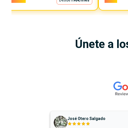
17.900€
Desde
198€
/mes
6.299€
Únete a lo
José Otero Salgado