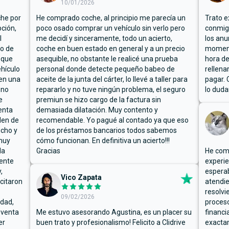
10/01/2026
che por
He comprado coche, al principio me parecía un
Trato e
ción,
poco osado comprar un vehículo sin verlo pero
conmigo
l
me decidí y sinceramente, todo un acierto,
los anu
io de
coche en buen estado en general y a un precio
moment
 que
asequible, no obstante le realicé una prueba
hora de
hículo
personal donde detecte pequeño babeo de
rellena
ben una
aceite de la junta del cárter, lo llevé a taller para
pagar. 
 no
repararlo y no tuve ningún problema, el seguro
lo duda
e
premiun se hizo cargo de la factura sin
enta
demasiada dilatación. Muy contento y
den de
recomendable. Yo pagué al contado ya que eso
ucho y
de los préstamos bancarios todos sabemos
muy
cómo funcionan. En definitiva un acierto!!!
la
Gracias
He comp
mente
experie
,
espera
Vico Zapata
icitaron
atendie
resolvi
09/02/2026
rdad,
proceso
 venta
Me estuvo asesorando Agustina, es un placer su
financi
er
buen trato y profesionalismo! Felicito a Clidrive
exacta