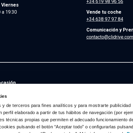
+34 619 98 96 56
 Viernes
 a 19:30
Vende tu coche
+34 638 97 97 84
Comunicación y Pre
contacto@clidrive.co
ocasión
ies
 y de terceros para fines analíticos y para mostrarte publicidad
ocasión
 perfil elaborado a partir de tus hábitos de navegación (por eje
es técnicas propias que permiten el adecuado funcionamiento del
rie 6 Diésel de segunda mano y ocasión
|
Bmw Serie 6 Eléctric
cookies pulsando el botón “Aceptar todo” o configurarlas pulsan
mw Serie 6 Híbrido de segunda mano y ocasión
|
Bmw Serie 6 GL