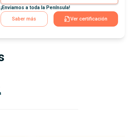
¡Enviamos a toda la Península!
Saber más
Ver certificación
s
n
a