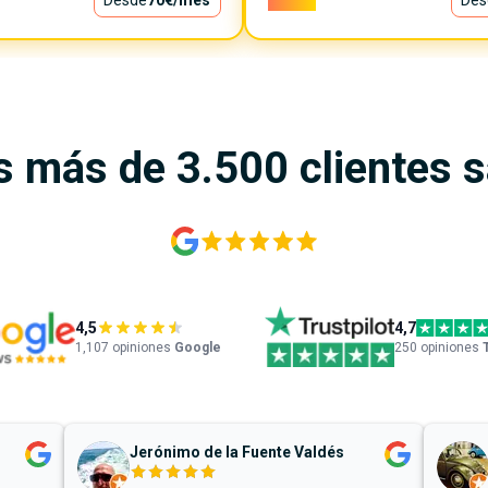
Desde
70€
/mes
6.200€
Des
s más de 3.500 clientes 
4,5
4,7
1,107
opiniones
Google
250 opiniones
Jerónimo de la Fuente Valdés