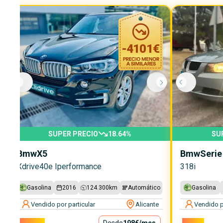
-
4101
€
SUPER PRECIO
18.64
%
SU
Bmw
X5
Bmw
Serie
Xdrive40e Iperformance
318i
Gasolina
2016
124.300
km
Automático
Gasolina
Vendido por particular
Alicante
Vendido p