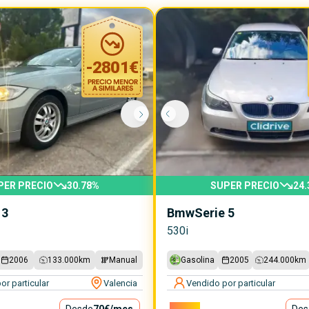
-
2801
€
PER PRECIO
30.78
%
SUPER PRECIO
24.
 3
Bmw
Serie 5
530i
2006
133.000
km
Manual
Gasolina
2005
244.000
km
or particular
Valencia
Vendido por particular