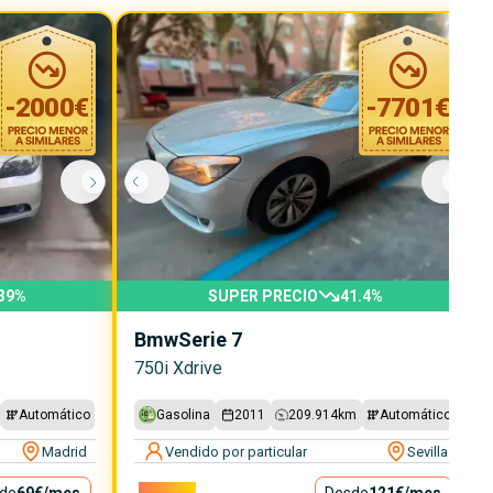
-
2000
€
-
7701
€
39
%
SUPER PRECIO
41.4
%
Bmw
Serie 7
750i Xdrive
Automático
Gasolina
2011
209.914
km
Automático
Madrid
Vendido por particular
Sevilla