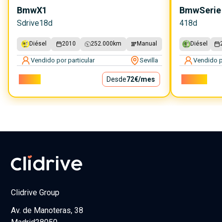
Bmw
X1
Bmw
Serie
Sdrive18d
418d
Diésel
2010
252.000
km
Manual
Diésel
Vendido por particular
Sevilla
Vendido p
6.500€
Desde
72€
/mes
18.000€
Clidrive Group
Av. de Manoteras, 38