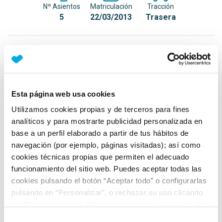
Nº Asientos
Matriculación
Tracción
5
22/03/2013
Trasera
Equipamiento*
Detalles destacados
Esta página web usa cookies
Driving Experience Control (adaptación individual de
la tracción y del tren de rodaje)
Utilizamos cookies propias y de terceros para fines
analíticos y para mostrarte publicidad personalizada en
Control electrónico de la suspensión
base a un perfil elaborado a partir de tus hábitos de
Suspensión neumática del eje trasero con
navegación (por ejemplo, páginas visitadas); así como
autonivelación
cookies técnicas propias que permiten el adecuado
funcionamiento del sitio web. Puedes aceptar todas las
+ Ver todos
cookies pulsando el botón “Aceptar todo” o configurarlas
pulsando en “Personalizar”, o rechazar su uso clicando
Ficha técnica
en “Rechazar todas”. Más información en la
Política de
Cookies
.
Selección