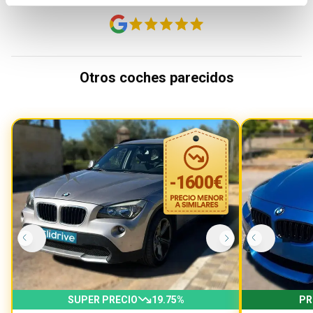
Otros coches parecidos
-
1600
€
SUPER PRECIO
19.75
%
PR