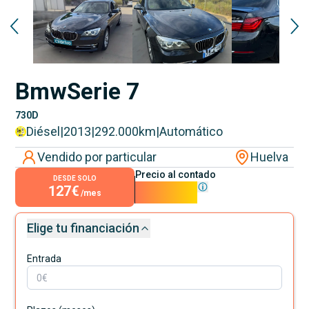
Bmw
Serie 7
730D
Diésel
|
2013
|
292.000
km
|
Automático
Vendido por particular
Huelva
Precio al contado
DESDE SOLO
127€
11.500€
/mes
Elige tu financiación
Entrada