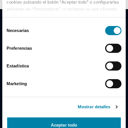
cookies pulsando el botón “Aceptar todo” o configurarlas
pulsando en “Personalizar”, o rechazar su uso clicando
en “Rechazar todas”. Más información en la
Política de
Cookies
.
Selección
Necesarias
de
consentimiento
Clidrive Group
Preferencias
Av. de Manoteras, 38
Madrid
28050
Estadística
Horario
Marketing
Lunes a Viernes
de 09:00 a 19:30
Compra un coche
+34 619 98 96 56
Mostrar detalles
Vende tu coche
+34 638 97 97 84
Aceptar todo