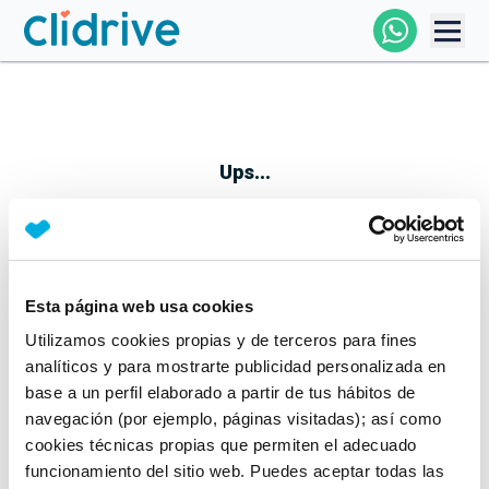
Comprar Coche
Todos Los Coches
Ups...
Profesional
Particular
Esta página web usa cookies
Parece que algo no ha ido bien
Utilizamos cookies propias y de terceros para fines
Financiación
No te preocupes, estamos trabajando en ello
analíticos y para mostrarte publicidad personalizada en
Mientras tanto, puedes echarle un vistazo a nuestros
base a un perfil elaborado a partir de tus hábitos de
Clidrive
coches:
navegación (por ejemplo, páginas visitadas); así como
cookies técnicas propias que permiten el adecuado
Ver coches
funcionamiento del sitio web. Puedes aceptar todas las