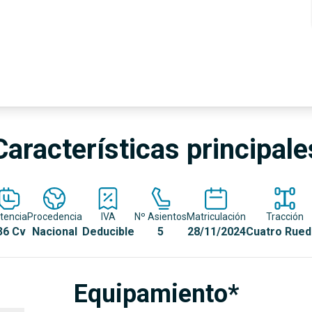
Características principale
tencia
Procedencia
IVA
Nº Asientos
Matriculación
Tracción
36 Cv
Nacional
Deducible
5
28/11/2024
Cuatro Rued
Equipamiento*