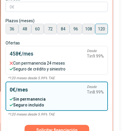
Plazos (meses)
36
48
60
72
84
96
108
120
Ofertas
Desde
458€
/mes
Tin
9.99
%
Con permanencia 24 meses
Seguro de crédito y siniestro
*
120
meses desde
5.99
% TAE
Desde
0€
/mes
Tin
8.99
%
Sin permanencia
Seguro incluido
*
120
meses desde
5.99
% TAE
Solicitar financiación