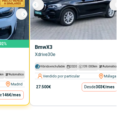
92
%
Bmw
X3
Xdrive30e
Híbrido enchufable
2020
139.000
km
Automático
km
Automático
Vendido por particular
Málaga
Madrid
27.500€
Desde
303€
/mes
e
146€
/mes