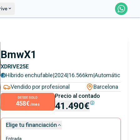
rive
Reservar
Saber más
Bmw
X1
XDRIVE25E
Híbrido enchufable
|
2024
|
16.566
km
|
Automático
Vendido por profesional
Barcelona
Precio al contado
DESDE SOLO
458€
41.490€
/mes
Elige tu financiación
Entrada