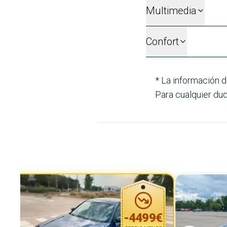
Multimedia
Confort
* La información d
Para cualquier dud
-
4499
€