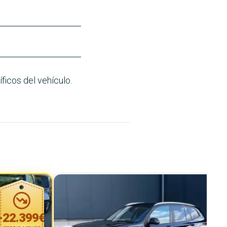
ficos del vehículo.
-
22.399
€