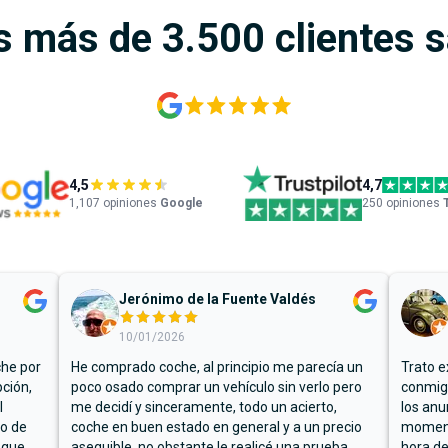
s más de 3.500 clientes 
4,5
4,7
1,107
opiniones
Google
250 opiniones
Jerónimo de la Fuente Valdés
10/01/2026
che por
He comprado coche, al principio me parecía un
Trato e
ción,
poco osado comprar un vehículo sin verlo pero
conmigo
l
me decidí y sinceramente, todo un acierto,
los anu
io de
coche en buen estado en general y a un precio
moment
 que
asequible, no obstante le realicé una prueba
hora de