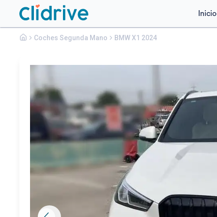
Inicio
Bmw
Coches Segunda Mano
X1
BMW X1 2024
XDRIVE25E