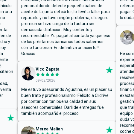
hículo
personal donde detecte pequeño babeo de
rellena
ben una
aceite de la junta del cárter, lo llevé a taller para
pagar. 
 no
repararlo y no tuve ningún problema, el seguro
lo duda
e
premiun se hizo cargo de la factura sin
enta
demasiada dilatación. Muy contento y
den de
recomendable. Yo pagué al contado ya que eso
ucho y
de los préstamos bancarios todos sabemos
muy
cómo funcionan. En definitiva un acierto!!!
la
Gracias
He comp
mente
experie
,
espera
Vico Zapata
icitaron
atendie
resolvi
09/02/2026
rdad,
proceso
 venta
Me estuvo asesorando Agustina, es un placer su
financi
er
buen trato y profesionalismo! Felicito a Clidrive
exacta
por contar con tan buena calidad en sus
gestión
asesores comerciales. Darli de entregas fue
que tra
también acompañó el proceso
equipo 
duda vo
recome
Merce Melian
coche c