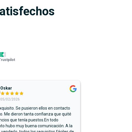
satisfechos
Trustpilot
Oskar
05/02/2026
xquisito. Se pusieron ellos en contacto
. Me dieron tanta confianza que quité
ncios que tenía puestos.En todo
o hubo muy buena comunicación. A la
 venderlo, todos los requisitos fáciles de