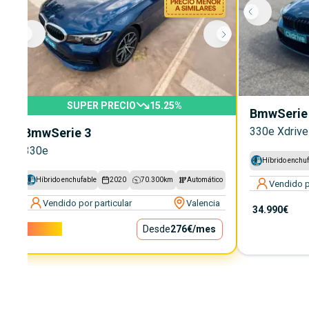
SUPER PRECIO
15.25
%
Bmw
Serie
330e Xdrive
Bmw
Serie 3
330e
Híbrido enchu
Híbrido enchufable
2020
70.300
km
Automático
Vendido p
Vendido por particular
Valencia
34.990€
25.000€
Desde
276€
/mes