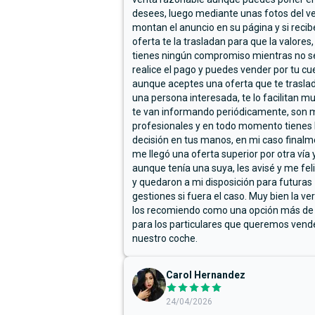
desees, luego mediante unas fotos del ve
montan el anuncio en su página y si reci
oferta te la trasladan para que la valores,
tienes ningún compromiso mientras no s
realice el pago y puedes vender por tu cu
aunque aceptes una oferta que te trasla
una persona interesada, te lo facilitan m
te van informando periódicamente, son 
profesionales y en todo momento tienes 
decisión en tus manos, en mi caso final
me llegó una oferta superior por otra vía y
aunque tenía una suya, les avisé y me fel
y quedaron a mi disposición para futuras
gestiones si fuera el caso. Muy bien la ve
los recomiendo como una opción más de
para los particulares que queremos vend
nuestro coche.
Carol Hernandez
24/04/2026