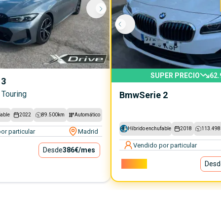
SUPER PRECIO
62.
 3
 Touring
Bmw
Serie 2
fable
2022
89.500
km
Automático
Híbrido enchufable
2018
113.498
or particular
Madrid
Vendido por particular
Desde
386€
/mes
13.200€
Desd