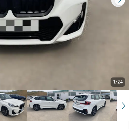
1
/
24