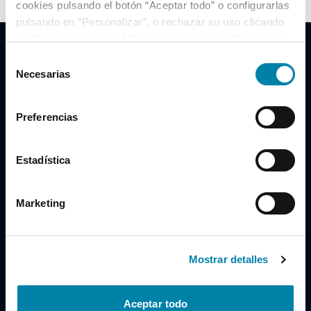
cookies pulsando el botón “Aceptar todo” o configurarlas
pulsando en “Personalizar”, o rechazar su uso clicando
en “Rechazar todas”. Más información en la
Política de
Cookies
.
Selección
Necesarias
de
consentimiento
Clidrive Group
Preferencias
Av. de Manoteras, 38
Madrid
28050
Estadística
Horario
Marketing
Lunes a Viernes
de 09:00 a 19:30
Compra un coche
+34 619 98 96 56
Mostrar detalles
Vende tu coche
+34 638 97 97 84
Aceptar todo