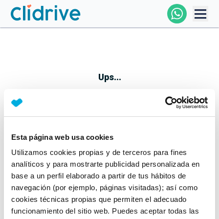
Comprar Coche
Todos Los Coches
Ups...
Profesional
Particular
Esta página web usa cookies
Parece que algo no ha ido bien
Utilizamos cookies propias y de terceros para fines
Financiación
No te preocupes, estamos trabajando en ello
analíticos y para mostrarte publicidad personalizada en
Mientras tanto, puedes echarle un vistazo a nuestros
base a un perfil elaborado a partir de tus hábitos de
Clidrive
coches:
navegación (por ejemplo, páginas visitadas); así como
cookies técnicas propias que permiten el adecuado
Ver coches
funcionamiento del sitio web. Puedes aceptar todas las