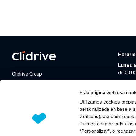
Horario
Lunes a
de 09:00
Clidrive Group
Av. de Manoteras, 38
Madrid
28050
Esta página web usa cook
Utilizamos cookies propias
personalizada en base a un
visitadas); así como cooki
© 2026 CLIDRIVE CAPITAL, SOCIEDAD LIMITADA. Todos l
Puedes aceptar todas las 
“Personalizar”, o rechaza