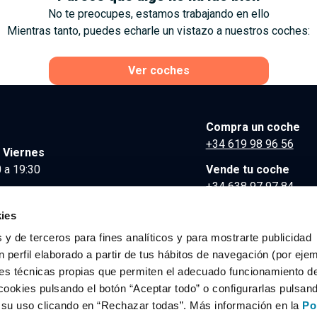
No te preocupes, estamos trabajando en ello
Mientras tanto, puedes echarle un vistazo a nuestros coches:
Ver coches
Compra un coche
+34 619 98 96 56
 Viernes
 a 19:30
Vende tu coche
+34 638 97 97 84
Comunicación y Pre
ies
contacto@clidrive.co
 y de terceros para fines analíticos y para mostrarte publicidad
 perfil elaborado a partir de tus hábitos de navegación (por eje
es técnicas propias que permiten el adecuado funcionamiento del
os derechos reservados.
cookies pulsando el botón “Aceptar todo” o configurarlas pulsan
r su uso clicando en “Rechazar todas”. Más información en la
Po