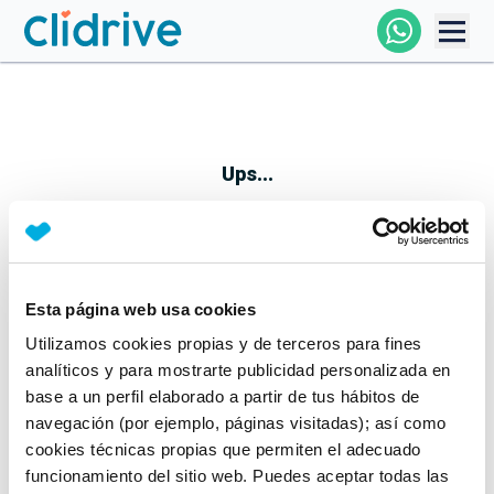
Comprar Coche
Todos Los Coches
Ups...
Profesional
Particular
Esta página web usa cookies
Parece que algo no ha ido bien
Utilizamos cookies propias y de terceros para fines
Financiación
No te preocupes, estamos trabajando en ello
analíticos y para mostrarte publicidad personalizada en
Mientras tanto, puedes echarle un vistazo a nuestros
base a un perfil elaborado a partir de tus hábitos de
Clidrive
coches:
navegación (por ejemplo, páginas visitadas); así como
cookies técnicas propias que permiten el adecuado
Ver coches
funcionamiento del sitio web. Puedes aceptar todas las