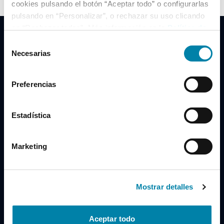
cookies pulsando el botón “Aceptar todo” o configurarlas
pulsando en “Personalizar”, o rechazar su uso clicando
en “Rechazar todas”. Más información en la
Política de
Cookies
.
Selección
Necesarias
de
consentimiento
Clidrive Group
Preferencias
Av. de Manoteras, 38
Madrid
28050
Estadística
Horario
Marketing
Lunes a Viernes
de 09:00 a 19:30
Compra un coche
+34 619 98 96 56
Mostrar detalles
Vende tu coche
+34 638 97 97 84
Aceptar todo