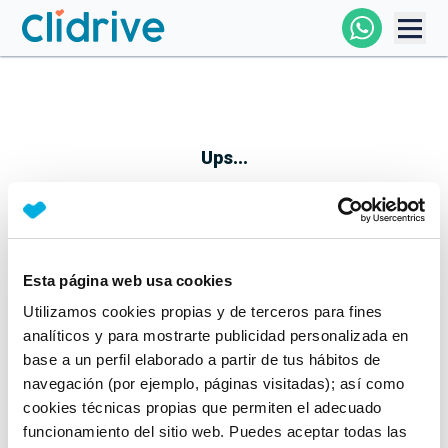
Comprar Coche
Todos Los Coches
Ups...
Profesional
Particular
Esta página web usa cookies
Parece que algo no ha ido bien
Utilizamos cookies propias y de terceros para fines
Financiación
No te preocupes, estamos trabajando en ello
analíticos y para mostrarte publicidad personalizada en
Mientras tanto, puedes echarle un vistazo a nuestros
base a un perfil elaborado a partir de tus hábitos de
Clidrive
coches:
navegación (por ejemplo, páginas visitadas); así como
cookies técnicas propias que permiten el adecuado
Ver coches
funcionamiento del sitio web. Puedes aceptar todas las