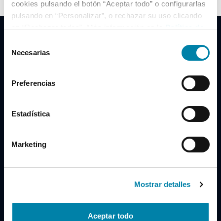
cookies pulsando el botón “Aceptar todo” o configurarlas
pulsando en “Personalizar”, o rechazar su uso clicando
en “Rechazar todas”. Más información en la
Política de
Cookies
.
Selección
Necesarias
de
consentimiento
Clidrive Group
Preferencias
Av. de Manoteras, 38
Madrid
28050
Estadística
Horario
Marketing
Lunes a Viernes
de 09:00 a 19:30
Compra un coche
+34 619 98 96 56
Mostrar detalles
Vende tu coche
+34 638 97 97 84
Aceptar todo