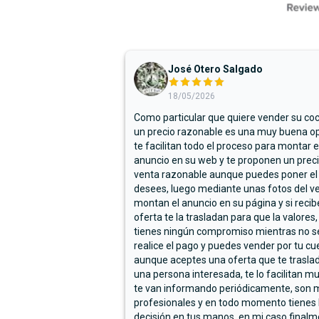
José Otero Salgado
18/05/2026
Como particular que quiere vender su co
un precio razonable es una muy buena op
te facilitan todo el proceso para montar e
anuncio en su web y te proponen un prec
venta razonable aunque puedes poner el
desees, luego mediante unas fotos del ve
montan el anuncio en su página y si reci
oferta te la trasladan para que la valores,
tienes ningún compromiso mientras no s
realice el pago y puedes vender por tu cu
aunque aceptes una oferta que te trasla
una persona interesada, te lo facilitan m
te van informando periódicamente, son 
profesionales y en todo momento tienes 
decisión en tus manos, en mi caso final