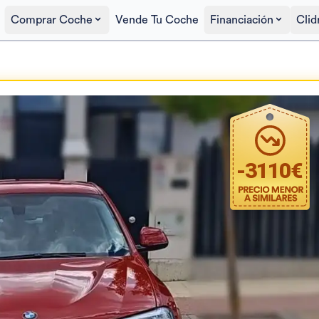
Comprar Coche
Vende Tu Coche
Financiación
Clid
Precio al contado
17.990€
-
3110
€