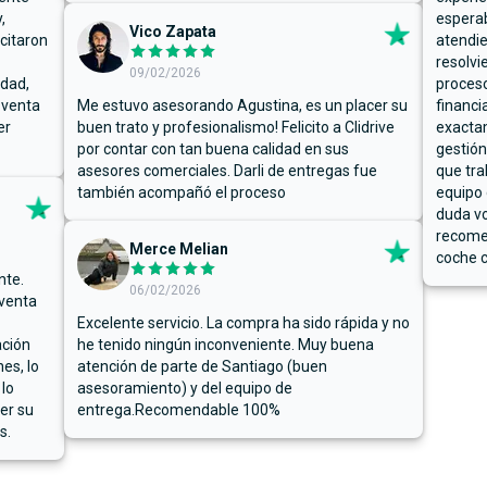
,
espera
Vico Zapata
icitaron
atendie
resolvi
09/02/2026
rdad,
proceso
 venta
Me estuvo asesorando Agustina, es un placer su
financi
er
buen trato y profesionalismo! Felicito a Clidrive
exacta
por contar con tan buena calidad en sus
gestión
asesores comerciales. Darli de entregas fue
que tra
también acompañó el proceso
equipo 
duda vo
recome
Merce Melian
coche c
nte.
06/02/2026
 venta
Excelente servicio. La compra ha sido rápida y no
ación
he tenido ningún inconveniente. Muy buena
es, lo
atención de parte de Santiago (buen
 lo
asesoramiento) y del equipo de
er su
entrega.Recomendable 100%
s.