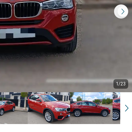
1
/
23