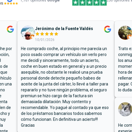
1,107
opiniones
Google
250 opiniones
Jerónimo de la Fuente Valdés
10/01/2026
che por
He comprado coche, al principio me parecía un
Trato e
ción,
poco osado comprar un vehículo sin verlo pero
conmigo
l
me decidí y sinceramente, todo un acierto,
los anu
io de
coche en buen estado en general y a un precio
moment
 que
asequible, no obstante le realicé una prueba
hora de
hículo
personal donde detecte pequeño babeo de
rellena
ben una
aceite de la junta del cárter, lo llevé a taller para
pagar. 
 no
repararlo y no tuve ningún problema, el seguro
lo duda
e
premiun se hizo cargo de la factura sin
enta
demasiada dilatación. Muy contento y
den de
recomendable. Yo pagué al contado ya que eso
ucho y
de los préstamos bancarios todos sabemos
muy
cómo funcionan. En definitiva un acierto!!!
la
Gracias
He comp
mente
experie