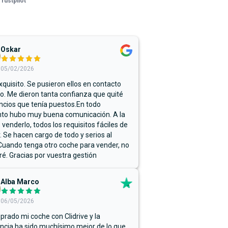
Trustpilot
Oskar
05/02/2026
xquisito. Se pusieron ellos en contacto
. Me dieron tanta confianza que quité
ncios que tenía puestos.En todo
o hubo muy buena comunicación. A la
 venderlo, todos los requisitos fáciles de
r. Se hacen cargo de todo y serios al
Cuando tenga otro coche para vender, no
ré. Gracias por vuestra gestión
Alba Marco
06/05/2026
rado mi coche con Clidrive y la
ncia ha sido muchísimo mejor de lo que