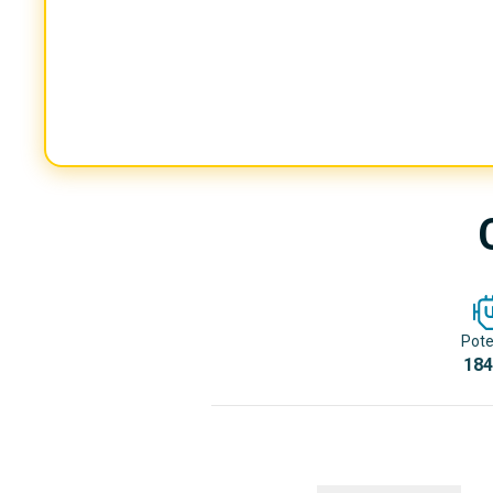
Pote
184