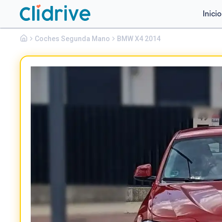
Inicio
Bmw
Coches Segunda Mano
X4
BMW X4 2014
XDRIVE20I