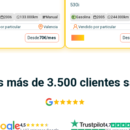
530i
2006
133.000
km
Manual
Gasolina
2005
244.000
km
or particular
Valencia
Vendido por particular
Desde
70€
/mes
6.200€
Des
s más de 3.500 clientes 
4,5
4,7