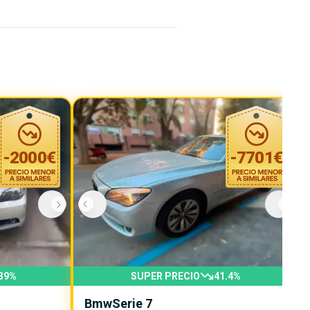
-
2000
€
-
7701
€
39
%
SUPER PRECIO
41.4
%
Bmw
Serie 7