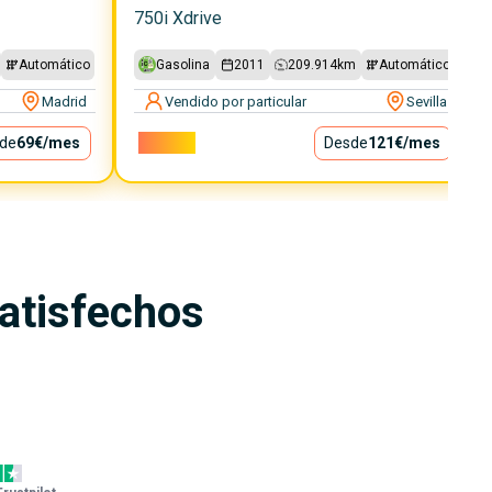
750i Xdrive
Automático
Gasolina
2011
209.914
km
Automático
Madrid
Vendido por particular
Sevilla
de
69€
/mes
10.900€
Desde
121€
/mes
satisfechos