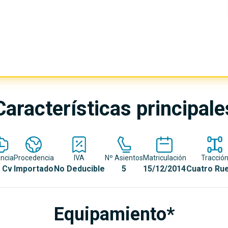
Características principale
ncia
Procedencia
IVA
Nº Asientos
Matriculación
Tracció
 Cv
Importado
No Deducible
5
15/12/2014
Cuatro Ru
Equipamiento*