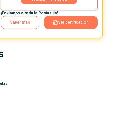
¡Enviamos a toda la Península!
Saber más
Ver certificación
s
n
edas