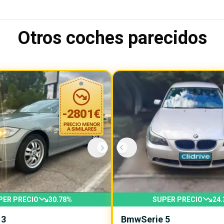
Otros coches parecidos
-
2801
€
PER PRECIO
30.78
%
SUPER PRECIO
24.
 3
Bmw
Serie 5