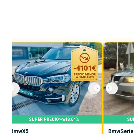
-
4101
€
SUPER PRECIO
18.64
%
SU
Bmw
X5
Bmw
Serie