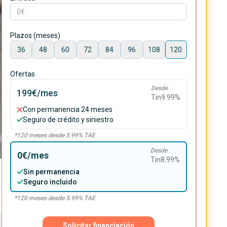
Plazos (meses)
36
48
60
72
84
96
108
120
Ofertas
Desde
199€
/mes
Tin
9.99
%
Con permanencia 24 meses
Seguro de crédito y siniestro
*
120
meses desde
5.99
% TAE
Desde
0€
/mes
Tin
8.99
%
Sin permanencia
Seguro incluido
*
120
meses desde
5.99
% TAE
Solicitar financiación