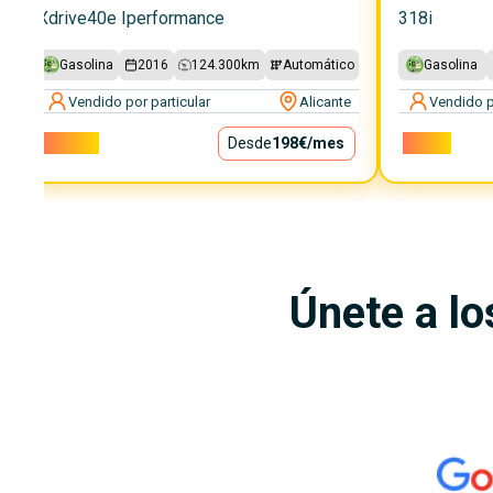
Xdrive40e Iperformance
318i
Gasolina
2016
124.300
km
Automático
Gasolina
Vendido por particular
Alicante
Vendido p
17.900€
Desde
198€
/mes
6.299€
Únete a lo