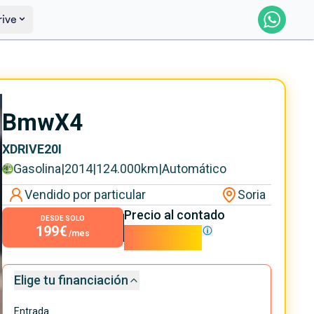
rive
Saber más
Ver certificación
Bmw
X4
XDRIVE20I
Gasolina
|
2014
|
124.000
km
|
Automático
Vendido por particular
Soria
Precio al contado
DESDE SOLO
199€
17.990€
/mes
Elige tu financiación
Entrada