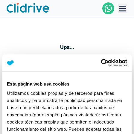
Comprar Coche
Todos Los Coches
Ups...
Profesional
Particular
Esta página web usa cookies
Parece que algo no ha ido bien
Utilizamos cookies propias y de terceros para fines
Financiación
No te preocupes, estamos trabajando en ello
analíticos y para mostrarte publicidad personalizada en
Mientras tanto, puedes echarle un vistazo a nuestros
base a un perfil elaborado a partir de tus hábitos de
Clidrive
coches:
navegación (por ejemplo, páginas visitadas); así como
cookies técnicas propias que permiten el adecuado
Ver coches
funcionamiento del sitio web. Puedes aceptar todas las