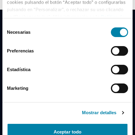
cookies pulsando el botón “Aceptar todo” o configurarlas
pulsando en “Personalizar”, o rechazar su uso clicando
en “Rechazar todas”. Más información en la
Política de
Cookies
.
Selección
Necesarias
de
consentimiento
Clidrive Group
Preferencias
Av. de Manoteras, 38
Madrid
28050
Estadística
Horario
Marketing
Lunes a Viernes
de 09:00 a 19:30
Compra un coche
+34 619 98 96 56
Mostrar detalles
Vende tu coche
+34 638 97 97 84
Aceptar todo