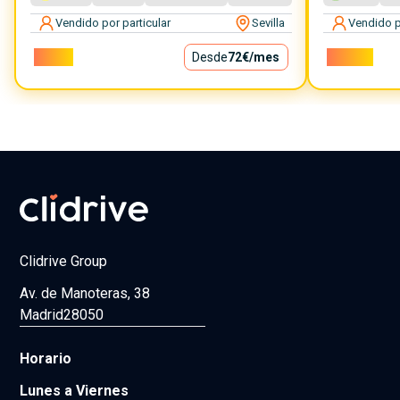
Vendido por particular
Sevilla
Vendido p
6.500€
Desde
72€
/mes
18.000€
Clidrive Group
Av. de Manoteras, 38
Madrid
28050
Horario
Lunes a Viernes