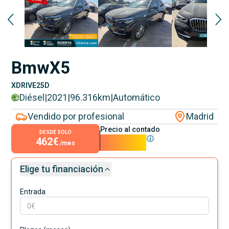
Bmw
X5
XDRIVE25D
Diésel
|
2021
|
96.316
km
|
Automático
Vendido por profesional
Madrid
Precio al contado
DESDE SOLO
462€
41.900€
/mes
Elige tu financiación
Entrada