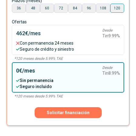
Plazos (meses)
36
48
60
72
84
96
108
120
Ofertas
Desde
462€
/mes
Tin
9.99
%
Con permanencia 24 meses
Seguro de crédito y siniestro
*
120
meses desde
5.99
% TAE
Desde
0€
/mes
Tin
8.99
%
Sin permanencia
Seguro incluido
*
120
meses desde
5.99
% TAE
Solicitar financiación