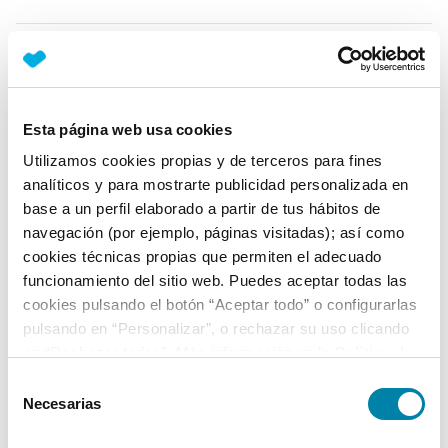
Equipamiento*
Detalles destacados
Esta página web usa cookies
Preparación para Apple CarPlay
Utilizamos cookies propias y de terceros para fines
Faros LED (luz de cruce y carretera)
analíticos y para mostrarte publicidad personalizada en
base a un perfil elaborado a partir de tus hábitos de
Faros antiniebla LED
navegación (por ejemplo, páginas visitadas); así como
+ Ver todos
cookies técnicas propias que permiten el adecuado
funcionamiento del sitio web. Puedes aceptar todas las
Ficha técnica
cookies pulsando el botón “Aceptar todo” o configurarlas
pulsando en “Personalizar”, o rechazar su uso clicando
en “Rechazar todas”. Más información en la
Política de
Exterior
Cookies
.
Selección
Necesarias
de
Interior
consentimiento