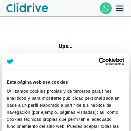
Comprar Coche
Todos Los Coches
Ups...
Profesional
Particular
Esta página web usa cookies
Parece que algo no ha ido bien
Utilizamos cookies propias y de terceros para fines
Financiación
No te preocupes, estamos trabajando en ello
analíticos y para mostrarte publicidad personalizada en
Mientras tanto, puedes echarle un vistazo a nuestros
base a un perfil elaborado a partir de tus hábitos de
Clidrive
coches:
navegación (por ejemplo, páginas visitadas); así como
cookies técnicas propias que permiten el adecuado
Ver coches
funcionamiento del sitio web. Puedes aceptar todas las