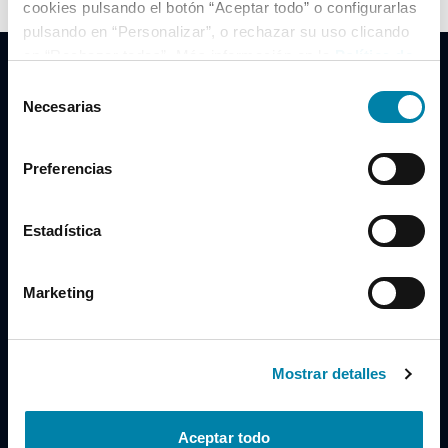
cookies pulsando el botón “Aceptar todo” o configurarlas
pulsando en “Personalizar”, o rechazar su uso clicando
en “Rechazar todas”. Más información en la
Política de
Cookies
.
Selección
Necesarias
de
consentimiento
Clidrive Group
Preferencias
Av. de Manoteras, 38
Madrid
28050
Estadística
Horario
Marketing
Lunes a Viernes
de 09:00 a 19:30
Compra un coche
+34 619 98 96 56
Mostrar detalles
Vende tu coche
+34 638 97 97 84
Aceptar todo