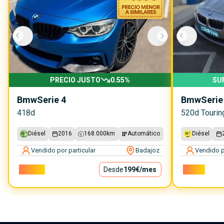
PRECIO JUSTO
0.55
%
SU
Bmw
Serie 4
Bmw
Serie
418d
520d Tourin
Diésel
2016
168.000
km
Automático
Diésel
Vendido por particular
Badajoz
Vendido p
18.000€
Desde
199€
/mes
7.300€