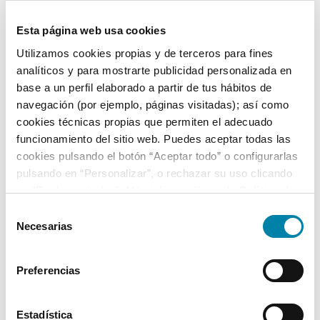
4
03/06/2008
Cuatro Ruedas
Esta página web usa cookies
Utilizamos cookies propias y de terceros para fines
Equipamiento*
analíticos y para mostrarte publicidad personalizada en
base a un perfil elaborado a partir de tus hábitos de
Ficha técnica
navegación (por ejemplo, páginas visitadas); así como
cookies técnicas propias que permiten el adecuado
Exterior
funcionamiento del sitio web. Puedes aceptar todas las
cookies pulsando el botón “Aceptar todo” o configurarlas
pulsando en “Personalizar”, o rechazar su uso clicando
Interior
en “Rechazar todas”. Más información en la
Política de
Cookies
.
Selección
Seguridad
Necesarias
de
consentimiento
Multimedia
Preferencias
Confort
Estadística