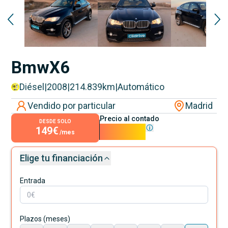
Reservado
Bmw
X6
Diésel
|
2008
|
214.839
km
|
Automático
Vendido por particular
Madrid
Precio al contado
DESDE SOLO
149€
13.500€
/mes
Elige tu financiación
Entrada
Plazos (meses)