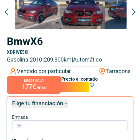
Bmw
X6
XDRIVE50I
Gasolina
|
2010
|
209.300
km
|
Automático
Vendido por particular
Tarragona
Precio al contado
DESDE SOLO
177€
16.000€
/mes
Elige tu financiación
Entrada