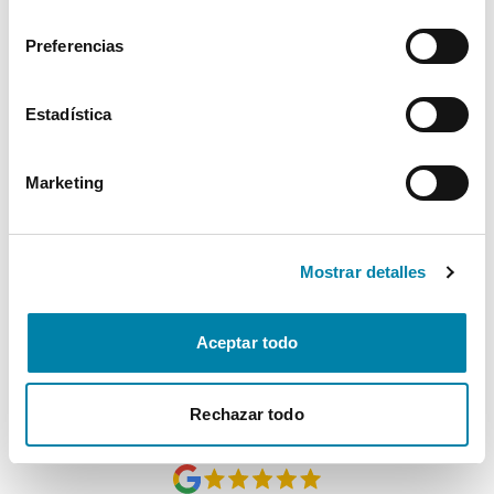
consentimiento
Interior
Preferencias
Seguridad
Estadística
Multimedia
Marketing
Confort
Mostrar detalles
* La información de Equipamiento puede no reflejar todos los detalles
específicos del vehículo.
Para cualquier duda, contacta con nuestro equipo.
Aceptar todo
Rechazar todo
Más de 3.500 clientes satisfechos