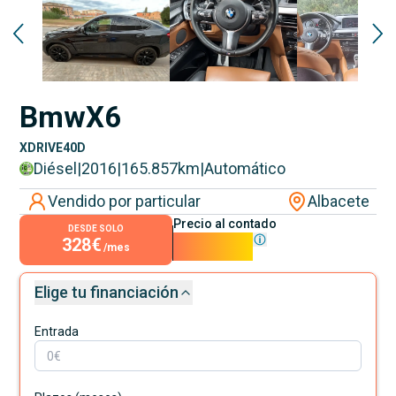
Bmw
X6
XDRIVE40D
Diésel
|
2016
|
165.857
km
|
Automático
Vendido por particular
Albacete
Precio al contado
DESDE SOLO
328€
29.750€
/mes
Elige tu financiación
Entrada