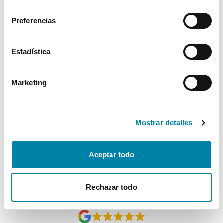
consentimiento
Interior
Preferencias
Seguridad
Estadística
Multimedia
Marketing
Confort
Mostrar detalles
* La información de Equipamiento puede no reflejar todos los detalles
específicos del vehículo.
Para cualquier duda, contacta con nuestro equipo.
Aceptar todo
Rechazar todo
Más de 3.500 clientes satisfechos