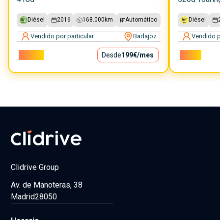
Diésel
2016
168.000
km
Automático
Diésel
Vendido por particular
Badajoz
Vendido p
18.000€
Desde
199€
/mes
7.300€
Clidrive Group
Av. de Manoteras, 38
Madrid
28050