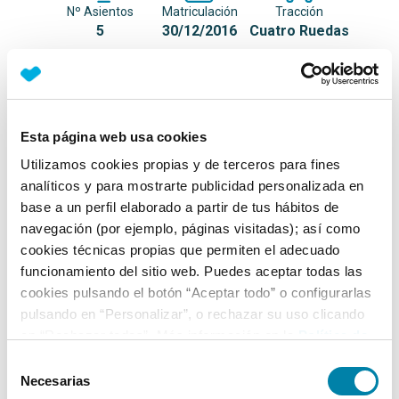
Nº Asientos
Matriculación
Tracción
5
30/12/2016
Cuatro Ruedas
Equipamiento*
Detalles destacados
Esta página web usa cookies
Utilizamos cookies propias y de terceros para fines
SUPER EQUIPADO
analíticos y para mostrarte publicidad personalizada en
Paquete M
base a un perfil elaborado a partir de tus hábitos de
navegación (por ejemplo, páginas visitadas); así como
Techo solar panorámico
cookies técnicas propias que permiten el adecuado
+ Ver todos
funcionamiento del sitio web. Puedes aceptar todas las
cookies pulsando el botón “Aceptar todo” o configurarlas
Ficha técnica
pulsando en “Personalizar”, o rechazar su uso clicando
en “Rechazar todas”. Más información en la
Política de
Cookies
.
Selección
Exterior
Necesarias
de