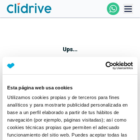
Comprar Coche
Todos Los Coches
Ups...
Profesional
Particular
Esta página web usa cookies
Parece que algo no ha ido bien
Utilizamos cookies propias y de terceros para fines
Financiación
No te preocupes, estamos trabajando en ello
analíticos y para mostrarte publicidad personalizada en
Mientras tanto, puedes echarle un vistazo a nuestros
base a un perfil elaborado a partir de tus hábitos de
Clidrive
coches:
navegación (por ejemplo, páginas visitadas); así como
cookies técnicas propias que permiten el adecuado
Ver coches
funcionamiento del sitio web. Puedes aceptar todas las