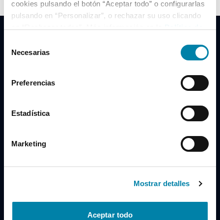
cookies pulsando el botón “Aceptar todo” o configurarlas
pulsando en “Personalizar”, o rechazar su uso clicando
en “Rechazar todas”. Más información en la
Política de
Cookies
.
Selección
Necesarias
de
consentimiento
Clidrive Group
Preferencias
Av. de Manoteras, 38
Madrid
28050
Estadística
Horario
Marketing
Lunes a Viernes
de 09:00 a 19:30
Compra un coche
+34 619 98 96 56
Mostrar detalles
Vende tu coche
+34 638 97 97 84
Aceptar todo