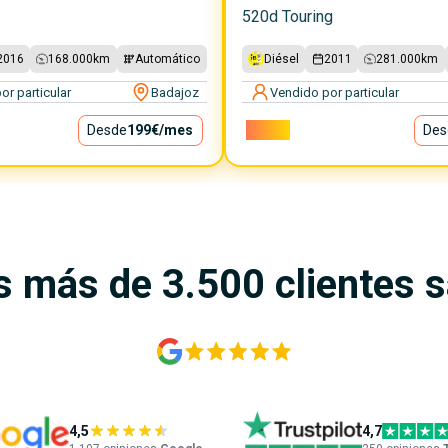
520d Touring
2016
168.000
km
Automático
Diésel
2011
281.000
km
or particular
Badajoz
Vendido por particular
Desde
199€
/mes
7.300€
Des
s más de 3.500 clientes 
4,5
4,7