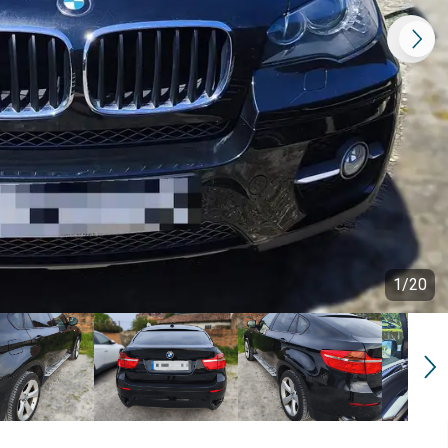
1
/
20