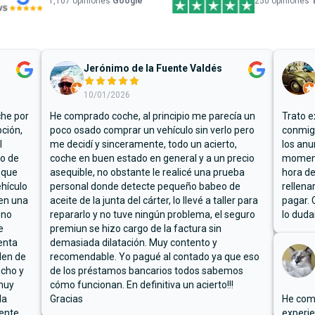
1,107
opiniones
Google
250 opiniones
Jerónimo de la Fuente Valdés
10/01/2026
che por
He comprado coche, al principio me parecía un
Trato e
ción,
poco osado comprar un vehículo sin verlo pero
conmigo
l
me decidí y sinceramente, todo un acierto,
los anu
io de
coche en buen estado en general y a un precio
moment
 que
asequible, no obstante le realicé una prueba
hora de
hículo
personal donde detecte pequeño babeo de
rellena
ben una
aceite de la junta del cárter, lo llevé a taller para
pagar. 
 no
repararlo y no tuve ningún problema, el seguro
lo duda
e
premiun se hizo cargo de la factura sin
enta
demasiada dilatación. Muy contento y
den de
recomendable. Yo pagué al contado ya que eso
ucho y
de los préstamos bancarios todos sabemos
muy
cómo funcionan. En definitiva un acierto!!!
la
Gracias
He comp
mente
experie