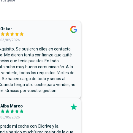
Trustpilot
Oskar
05/02/2026
xquisito. Se pusieron ellos en contacto
. Me dieron tanta confianza que quité
ncios que tenía puestos.En todo
o hubo muy buena comunicación. A la
 venderlo, todos los requisitos fáciles de
r. Se hacen cargo de todo y serios al
Cuando tenga otro coche para vender, no
ré. Gracias por vuestra gestión
Alba Marco
06/05/2026
rado mi coche con Clidrive y la
ncia ha sido muchísimo mejor de lo que