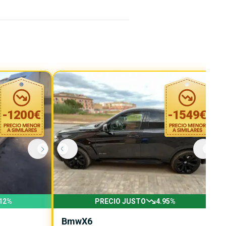
-
1200
€
-
1549
€
12
%
PRECIO JUSTO
4.95
%
Bmw
X6