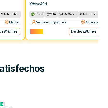
Xdrive40d
Automático
Diésel
2016
165.857
km
Automático
Madrid
Vendido por particular
Albacete
de
81€
/mes
29.750€
Desde
328€
/mes
satisfechos