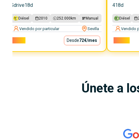
Sdrive18d
418d
Diésel
2010
252.000
km
Manual
Diésel
Vendido por particular
Sevilla
Vendido p
6.500€
Desde
72€
/mes
18.000€
Únete a lo