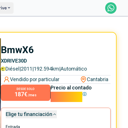
rive
Saber más
Ver certificación
Bmw
X6
XDRIVE30D
Diésel
|
2011
|
192.594
km
|
Automático
Vendido por particular
Cantabria
Precio al contado
DESDE SOLO
187€
16.900€
/mes
Elige tu financiación
Entrada