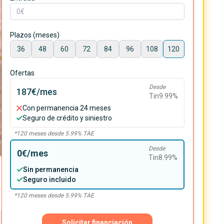
Plazos (meses)
36
48
60
72
84
96
108
120
Ofertas
Desde
187€
/mes
Tin
9.99
%
Con permanencia 24 meses
Seguro de crédito y siniestro
*
120
meses desde
5.99
% TAE
Desde
0€
/mes
Tin
8.99
%
Sin permanencia
Seguro incluido
*
120
meses desde
5.99
% TAE
Solicitar financiación