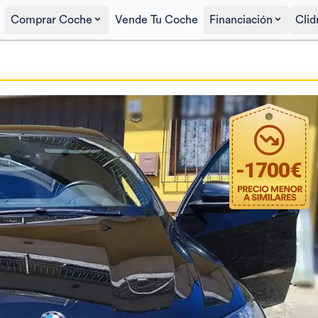
Comprar Coche
Vende Tu Coche
Financiación
Clid
Precio al contado
16.900€
-
1700
€