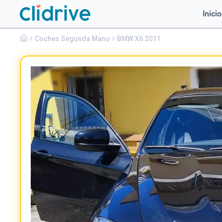
Inicio
Bmw
Coches Segunda Mano
X6
BMW X6 2011
XDRIVE30D