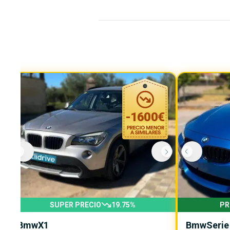
-
1600
€
SUPER PRECIO
19.75
%
PR
Bmw
X1
Bmw
Serie