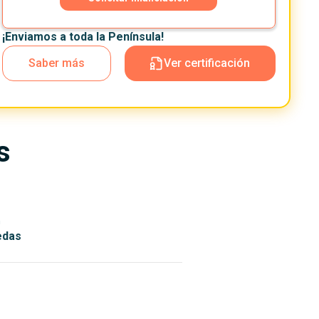
¡Enviamos a toda la Península!
Saber más
Ver certificación
s
n
edas