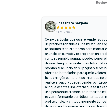
José Otero Salgado
18/05/2026
Como particular que quiere vender su co
un precio razonable es una muy buena op
te facilitan todo el proceso para montar e
anuncio en su web y te proponen un prec
venta razonable aunque puedes poner el
desees, luego mediante unas fotos del ve
montan el anuncio en su página y si reci
oferta te la trasladan para que la valores,
tienes ningún compromiso mientras no s
realice el pago y puedes vender por tu cu
aunque aceptes una oferta que te trasla
una persona interesada, te lo facilitan m
te van informando periódicamente, son 
profesionales y en todo momento tienes 
decisión en tus manos, en mi caso final