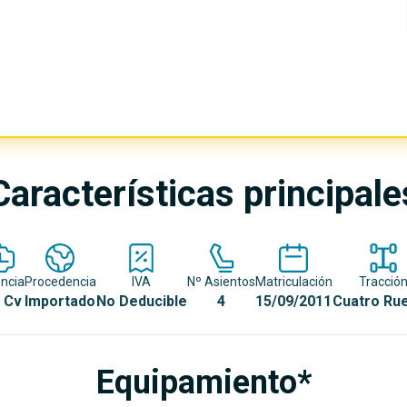
Características principale
ncia
Procedencia
IVA
Nº Asientos
Matriculación
Tracció
 Cv
Importado
No Deducible
4
15/09/2011
Cuatro Ru
Equipamiento*