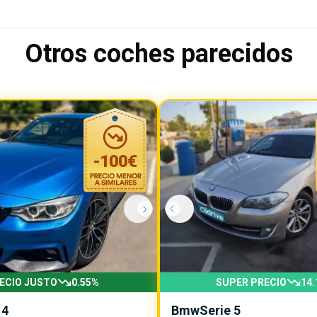
Otros coches parecidos
-
100
€
ECIO JUSTO
0.55
%
SUPER PRECIO
14.
 4
Bmw
Serie 5