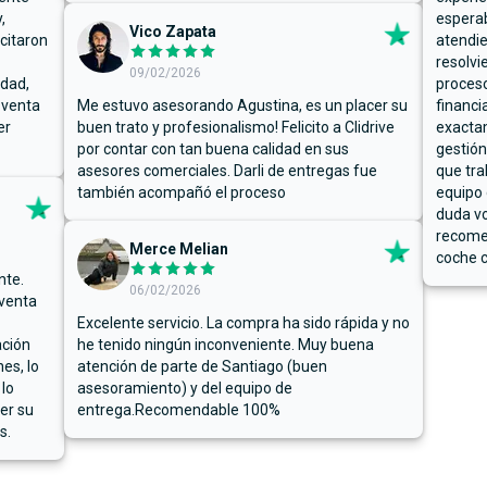
,
espera
Vico Zapata
icitaron
atendie
resolvi
09/02/2026
rdad,
proceso
 venta
Me estuvo asesorando Agustina, es un placer su
financi
er
buen trato y profesionalismo! Felicito a Clidrive
exacta
por contar con tan buena calidad en sus
gestión
asesores comerciales. Darli de entregas fue
que tra
también acompañó el proceso
equipo 
duda vo
recome
Merce Melian
coche c
nte.
06/02/2026
 venta
Excelente servicio. La compra ha sido rápida y no
ación
he tenido ningún inconveniente. Muy buena
es, lo
atención de parte de Santiago (buen
 lo
asesoramiento) y del equipo de
er su
entrega.Recomendable 100%
s.