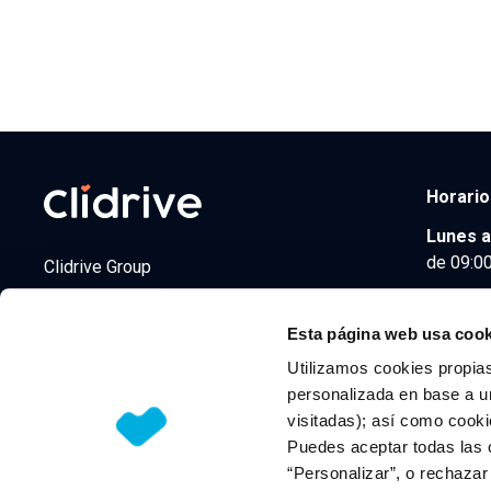
Horario
Lunes a
de 09:00
Clidrive Group
Av. de Manoteras, 38
Madrid
28050
Esta página web usa cook
Utilizamos cookies propias
personalizada en base a un
visitadas); así como cooki
© 2026 CLIDRIVE CAPITAL, SOCIEDAD LIMITADA. Todos l
Puedes aceptar todas las 
“Personalizar”, o rechaza