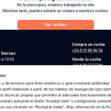
No te preocupes, estamos trabajando en ello
Mientras tanto, puedes echarle un vistazo a nuestros coches:
Ver coches
Compra un coche
+34 619 98 96 56
 Viernes
 a 19:30
Vende tu coche
+34 638 97 97 84
Comunicación y Pre
ies
contacto@clidrive.co
 y de terceros para fines analíticos y para mostrarte publicidad
 perfil elaborado a partir de tus hábitos de navegación (por eje
es técnicas propias que permiten el adecuado funcionamiento del
os derechos reservados.
cookies pulsando el botón “Aceptar todo” o configurarlas pulsan
r su uso clicando en “Rechazar todas”. Más información en la
Po