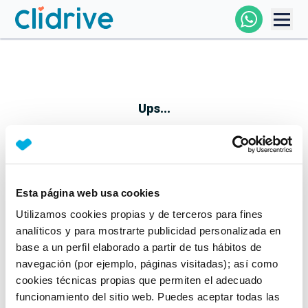
Comprar Coche
Todos Los Coches
Ups...
Profesional
Particular
Esta página web usa cookies
Parece que algo no ha ido bien
Utilizamos cookies propias y de terceros para fines
Financiación
No te preocupes, estamos trabajando en ello
analíticos y para mostrarte publicidad personalizada en
Mientras tanto, puedes echarle un vistazo a nuestros
base a un perfil elaborado a partir de tus hábitos de
Clidrive
coches:
navegación (por ejemplo, páginas visitadas); así como
cookies técnicas propias que permiten el adecuado
Ver coches
funcionamiento del sitio web. Puedes aceptar todas las