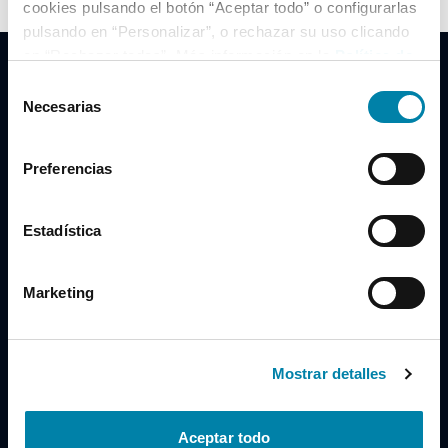
cookies pulsando el botón “Aceptar todo” o configurarlas
pulsando en “Personalizar”, o rechazar su uso clicando
en “Rechazar todas”. Más información en la
Política de
Cookies
.
Selección
Necesarias
de
consentimiento
Clidrive Group
Preferencias
Av. de Manoteras, 38
Madrid
28050
Estadística
Horario
Marketing
Lunes a Viernes
de 09:00 a 19:30
Compra un coche
+34 619 98 96 56
Mostrar detalles
Vende tu coche
+34 638 97 97 84
Aceptar todo