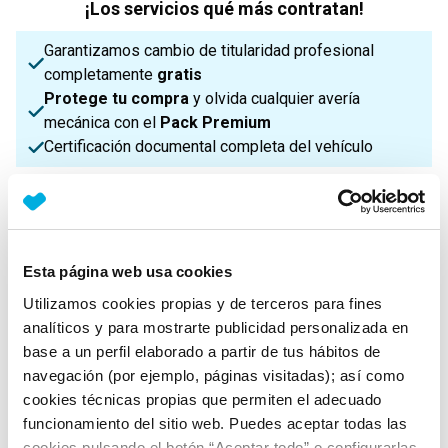
¡Los servicios qué más contratan!
Garantizamos cambio de titularidad profesional
completamente
gratis
Protege tu compra
y olvida cualquier avería
mecánica con el
Pack Premium
Certificación documental completa del vehículo
¡Enviamos a toda la Península!
Características principales
Esta página web usa cookies
Utilizamos cookies propias y de terceros para fines
analíticos y para mostrarte publicidad personalizada en
Potencia
Procedencia
IVA
base a un perfil elaborado a partir de tus hábitos de
69 Cv
Nacional
No Deducible
navegación (por ejemplo, páginas visitadas); así como
cookies técnicas propias que permiten el adecuado
funcionamiento del sitio web. Puedes aceptar todas las
Nº Asientos
Matriculación
Tracción
cookies pulsando el botón “Aceptar todo” o configurarlas