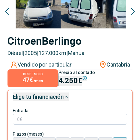
Citroen
Berlingo
Diésel
|
2005
|
127.000
km
|
Manual
Vendido por particular
Cantabria
Precio al contado
DESDE SOLO
47€
4.250€
/mes
Elige tu financiación
Entrada
Plazos (meses)