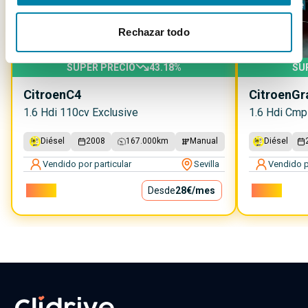
Rechazar todo
SUPER PRECIO
43.18
%
SU
Citroen
C4
Citroen
Gr
1.6 Hdi 110cv Exclusive
1.6 Hdi Cmp
Diésel
2008
167.000
km
Manual
Diésel
Vendido por particular
Sevilla
Vendido p
2.500€
Desde
28€
/mes
2.800€