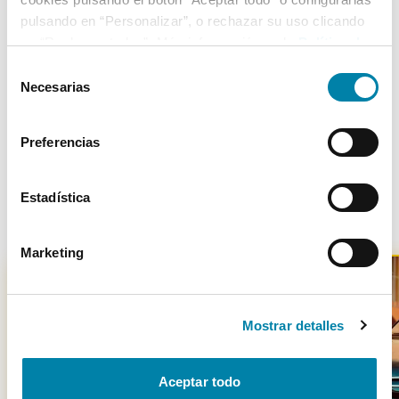
2
07/11/2005
Delantera
pulsando en “Personalizar”, o rechazar su uso clicando
en “Rechazar todas”. Más información en la
Política de
Cookies
.
Selección
Necesarias
de
Más de 3.500 clientes satisfechos
consentimiento
Preferencias
Estadística
Otros coches parecidos
Marketing
Mostrar detalles
-
1900
€
Aceptar todo