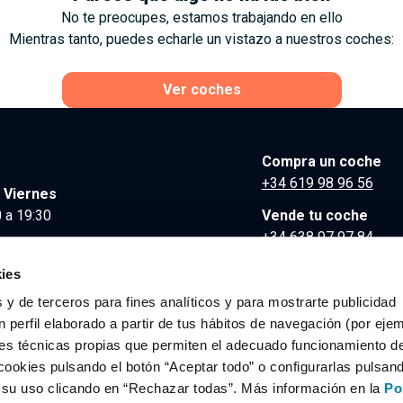
No te preocupes, estamos trabajando en ello
Mientras tanto, puedes echarle un vistazo a nuestros coches:
Ver coches
Compra un coche
+34 619 98 96 56
 Viernes
 a 19:30
Vende tu coche
+34 638 97 97 84
Comunicación y Pre
ies
contacto@clidrive.co
 y de terceros para fines analíticos y para mostrarte publicidad
 perfil elaborado a partir de tus hábitos de navegación (por eje
es técnicas propias que permiten el adecuado funcionamiento del
os derechos reservados.
cookies pulsando el botón “Aceptar todo” o configurarlas pulsan
r su uso clicando en “Rechazar todas”. Más información en la
Po