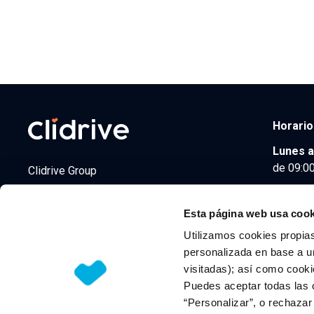
Horario
Lunes a
de 09:00
Clidrive Group
Av. de Manoteras, 38
Madrid
28050
Esta página web usa cook
Utilizamos cookies propias
personalizada en base a un
visitadas); así como cooki
© 2026 CLIDRIVE CAPITAL, SOCIEDAD LIMITADA. Todos l
Puedes aceptar todas las 
“Personalizar”, o rechaza