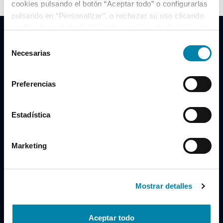
cookies pulsando el botón “Aceptar todo” o configurarlas
pulsando en “Personalizar”, o rechazar su uso clicando
en “Rechazar todas”. Más información en la
Política de
Cookies
.
Selección
Necesarias
de
consentimiento
Clidrive Group
Preferencias
Av. de Manoteras, 38
Madrid
28050
Estadística
Horario
Marketing
Lunes a Viernes
de 09:00 a 19:30
Compra un coche
+34 619 98 96 56
Mostrar detalles
Vende tu coche
+34 638 97 97 84
Aceptar todo