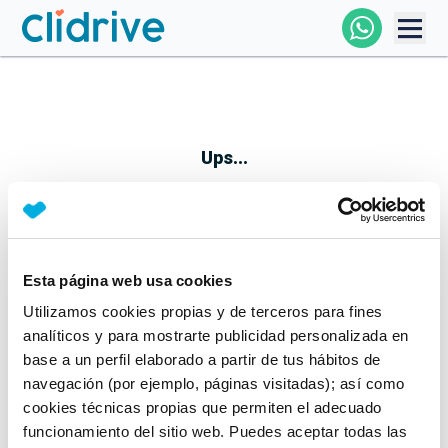
Comprar Coche
Todos Los Coches
Ups...
Profesional
Particular
Esta página web usa cookies
Parece que algo no ha ido bien
Utilizamos cookies propias y de terceros para fines
Financiación
No te preocupes, estamos trabajando en ello
analíticos y para mostrarte publicidad personalizada en
Mientras tanto, puedes echarle un vistazo a nuestros
base a un perfil elaborado a partir de tus hábitos de
Clidrive
coches:
navegación (por ejemplo, páginas visitadas); así como
cookies técnicas propias que permiten el adecuado
Ver coches
funcionamiento del sitio web. Puedes aceptar todas las