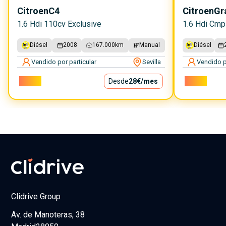
Citroen
C4
Citroen
Gr
1.6 Hdi 110cv Exclusive
1.6 Hdi Cmp
Diésel
2008
167.000
km
Manual
Diésel
Vendido por particular
Sevilla
Vendido p
2.500€
Desde
28€
/mes
2.800€
Clidrive Group
Av. de Manoteras, 38