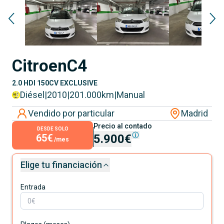
Citroen
C4
2.0 HDI 150CV EXCLUSIVE
Diésel
|
2010
|
201.000
km
|
Manual
Vendido por particular
Madrid
Precio al contado
DESDE SOLO
65€
5.900€
/mes
Elige tu financiación
Entrada