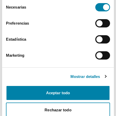
Cookies
.
Selección
Exterior
Necesarias
de
consentimiento
Interior
Preferencias
Seguridad
Estadística
Multimedia
Marketing
Confort
Mostrar detalles
* La información de Equipamiento puede no reflejar todos los detalles
específicos del vehículo.
Para cualquier duda, contacta con nuestro equipo.
Aceptar todo
Rechazar todo
Más de 3.500 clientes satisfechos