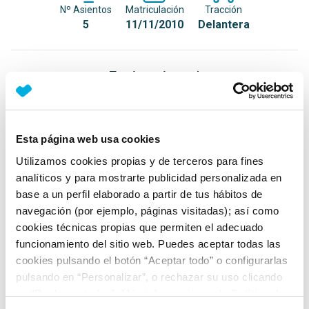
Nº Asientos
Matriculación
Tracción
5
11/11/2010
Delantera
Equipamiento*
Detalles destacados
Techo panorámico
Esta página web usa cookies
Cierre automático de puertas y portón al iniciar la
Utilizamos cookies propias y de terceros para fines
marcha
analíticos y para mostrarte publicidad personalizada en
base a un perfil elaborado a partir de tus hábitos de
Cuadro de instrumentos con personalización de la
navegación (por ejemplo, páginas visitadas); así como
tonalidad de blanco a azul
cookies técnicas propias que permiten el adecuado
+ Ver todos
funcionamiento del sitio web. Puedes aceptar todas las
cookies pulsando el botón “Aceptar todo” o configurarlas
Ficha técnica
pulsando en “Personalizar”, o rechazar su uso clicando
en “Rechazar todas”. Más información en la
Política de