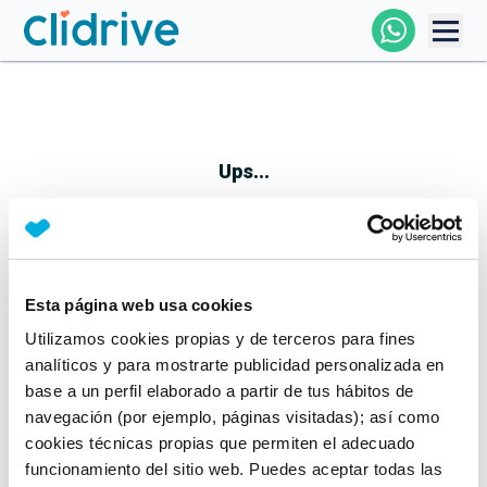
Comprar Coche
Todos Los Coches
Ups...
Profesional
Particular
Esta página web usa cookies
Parece que algo no ha ido bien
Utilizamos cookies propias y de terceros para fines
Financiación
No te preocupes, estamos trabajando en ello
analíticos y para mostrarte publicidad personalizada en
Mientras tanto, puedes echarle un vistazo a nuestros
base a un perfil elaborado a partir de tus hábitos de
Clidrive
coches:
navegación (por ejemplo, páginas visitadas); así como
cookies técnicas propias que permiten el adecuado
Ver coches
funcionamiento del sitio web. Puedes aceptar todas las