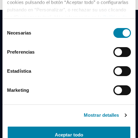
cookies pulsando el botón “Aceptar todo” o configurarlas
pulsando en “Personalizar”, o rechazar su uso clicando
en “Rechazar todas”. Más información en la
Política de
Cookies
.
Selección
Necesarias
de
consentimiento
Clidrive Group
Preferencias
Av. de Manoteras, 38
Madrid
28050
Estadística
Horario
Marketing
Lunes a Viernes
de 09:00 a 19:30
Compra un coche
+34 619 98 96 56
Mostrar detalles
Vende tu coche
+34 638 97 97 84
Aceptar todo