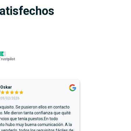
satisfechos
Trustpilot
Oskar
05/02/2026
xquisito. Se pusieron ellos en contacto
. Me dieron tanta confianza que quité
ncios que tenía puestos.En todo
o hubo muy buena comunicación. A la
 venderlo, todos los requisitos fáciles de