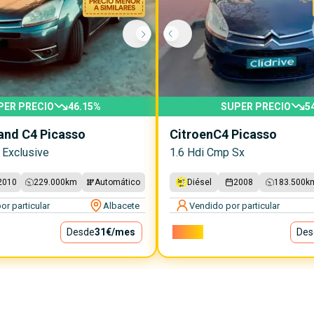
PER PRECIO
46.15
%
SUPER PRECIO
5
and C4 Picasso
Citroen
C4 Picasso
 Exclusive
1.6 Hdi Cmp Sx
2010
229.000
km
Automático
Diésel
2008
183.500
k
or particular
Albacete
Vendido por particular
Desde
31€
/mes
2.250€
Des