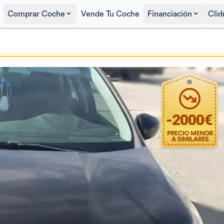
Comprar Coche
Vende Tu Coche
Financiación
Clid
Precio al contado
6.000€
-
2000
€