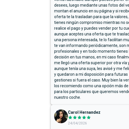
desees, luego mediante unas fotos del ve
montan el anuncio en su página y si reci
oferta te la trasladan para que la valores,
tienes ningún compromiso mientras no s
realice el pago y puedes vender por tu cu
aunque aceptes una oferta que te trasla
una persona interesada, te lo facilitan m
te van informando periódicamente, son 
profesionales y en todo momento tienes 
decisión en tus manos, en mi caso final
me llegó una oferta superior por otra vía y
aunque tenía una suya, les avisé y me fel
y quedaron a mi disposición para futuras
gestiones si fuera el caso. Muy bien la ve
los recomiendo como una opción más de
para los particulares que queremos vend
nuestro coche.
Carol Hernandez
24/04/2026