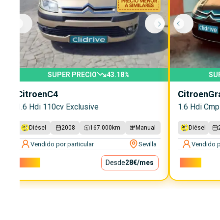
SUPER PRECIO
43.18
%
SU
Citroen
C4
Citroen
Gr
1.6 Hdi 110cv Exclusive
1.6 Hdi Cmp
Diésel
2008
167.000
km
Manual
Diésel
Vendido por particular
Sevilla
Vendido p
2.500€
Desde
28€
/mes
2.800€