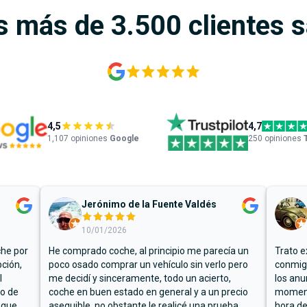
s más de 3.500 clientes 
4,5
4,7
1,107
opiniones
Google
250 opiniones
Jerónimo de la Fuente Valdés
10/01/2026
che por
He comprado coche, al principio me parecía un
Trato e
ción,
poco osado comprar un vehículo sin verlo pero
conmigo
l
me decidí y sinceramente, todo un acierto,
los anu
io de
coche en buen estado en general y a un precio
moment
 que
asequible, no obstante le realicé una prueba
hora de