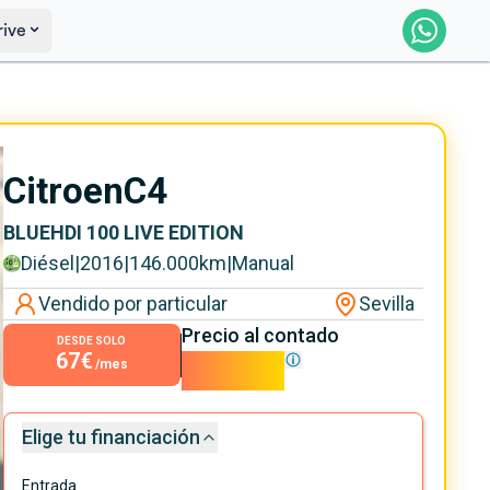
rive
Saber más
Ver certificación
Citroen
C4
BLUEHDI 100 LIVE EDITION
Diésel
|
2016
|
146.000
km
|
Manual
Vendido por particular
Sevilla
Precio al contado
DESDE SOLO
67€
6.000€
/mes
Elige tu financiación
Entrada