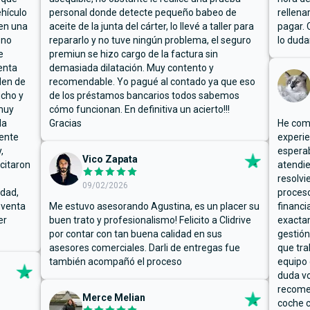
hículo
personal donde detecte pequeño babeo de
rellena
ben una
aceite de la junta del cárter, lo llevé a taller para
pagar. 
 no
repararlo y no tuve ningún problema, el seguro
lo duda
e
premiun se hizo cargo de la factura sin
enta
demasiada dilatación. Muy contento y
den de
recomendable. Yo pagué al contado ya que eso
ucho y
de los préstamos bancarios todos sabemos
muy
cómo funcionan. En definitiva un acierto!!!
la
Gracias
He comp
mente
experie
,
espera
Vico Zapata
icitaron
atendie
resolvi
09/02/2026
rdad,
proceso
 venta
Me estuvo asesorando Agustina, es un placer su
financi
er
buen trato y profesionalismo! Felicito a Clidrive
exacta
por contar con tan buena calidad en sus
gestión
asesores comerciales. Darli de entregas fue
que tra
también acompañó el proceso
equipo 
duda vo
recome
Merce Melian
coche c