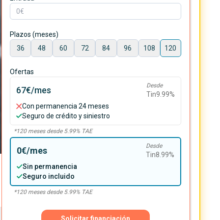
Plazos (meses)
36
48
60
72
84
96
108
120
Ofertas
Desde
67€
/mes
Tin
9.99
%
Con permanencia 24 meses
Seguro de crédito y siniestro
*
120
meses desde
5.99
% TAE
Desde
0€
/mes
Tin
8.99
%
Sin permanencia
Seguro incluido
*
120
meses desde
5.99
% TAE
Solicitar financiación