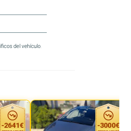
ficos del vehículo.
-
2641
€
-
3000
€