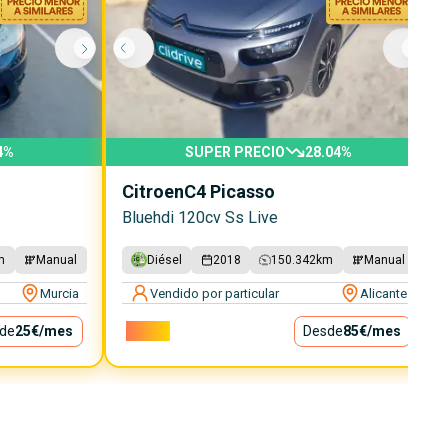
4
%
SUPER PRECIO
28.04
%
Citroen
C4 Picasso
Bluehdi 120cv Ss Live
m
Manual
Diésel
2018
150.342
km
Manual
Murcia
Vendido por particular
Alicante
de
25€
/mes
7.700€
Desde
85€
/mes