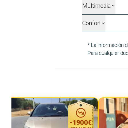
Multimedia
Confort
* La información d
Para cualquier dud
-
1900
€