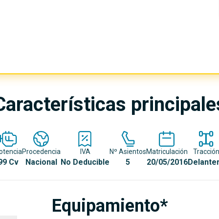
Características principale
otencia
Procedencia
IVA
Nº Asientos
Matriculación
Tracció
99 Cv
Nacional
No Deducible
5
20/05/2016
Delante
Equipamiento*