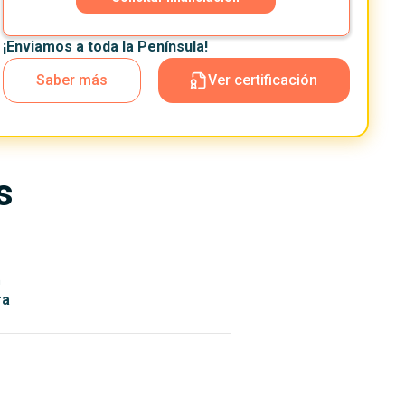
¡Enviamos a toda la Península!
Saber más
Ver certificación
s
n
ra