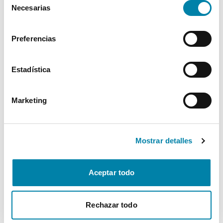
Necesarias
de
Interior
consentimiento
Preferencias
Seguridad
Estadística
Multimedia
Marketing
Confort
* La información de Equipamiento puede no reflejar todos los detalles
Mostrar detalles
específicos del vehículo.
Para cualquier duda, contacta con nuestro equipo.
Aceptar todo
Más de 3.500 clientes satisfechos
Rechazar todo