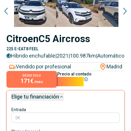
Citroen
C5 Aircross
225 E-EAT8 FEEL
Híbrido enchufable
|
2021
|
100.987
km
|
Automático
Vendido por profesional
Madrid
Precio al contado
DESDE SOLO
171€
15.490€
/mes
Elige tu financiación
Entrada