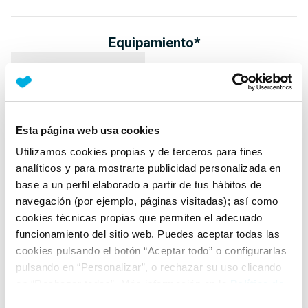
Equipamiento*
Detalles destacados
Mirror Screen: proyección del smartphone en pantalla
táctil (compatible con MirrorLink Apple CarPlay y
Esta página web usa cookies
Android Auto)
Utilizamos cookies propias y de terceros para fines
Faros delanteros EcoLED
analíticos y para mostrarte publicidad personalizada en
Luz diurna LED
base a un perfil elaborado a partir de tus hábitos de
navegación (por ejemplo, páginas visitadas); así como
+ Ver todos
cookies técnicas propias que permiten el adecuado
funcionamiento del sitio web. Puedes aceptar todas las
Ficha técnica
cookies pulsando el botón “Aceptar todo” o configurarlas
pulsando en “Personalizar”, o rechazar su uso clicando
en “Rechazar todas”. Más información en la
Política de
Exterior
Cookies
.
Selección