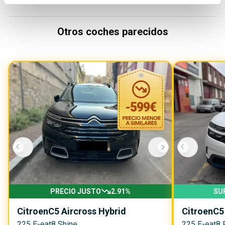
Otros coches parecidos
-
599
€
PRECIO JUSTO
2.91
%
SU
Citroen
C5 Aircross Hybrid
Citroen
C5
225 E-eat8 Shine
225 E-eat8 