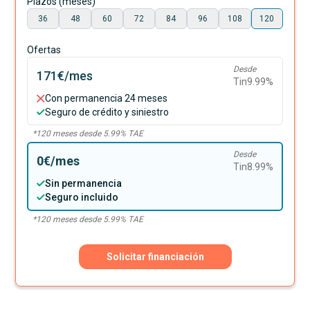
Plazos (meses)
36
48
60
72
84
96
108
120
Ofertas
Desde
171€
/mes
Tin
9.99
%
Con permanencia 24 meses
Seguro de crédito y siniestro
*
120
meses desde
5.99
% TAE
Desde
0€
/mes
Tin
8.99
%
Sin permanencia
Seguro incluido
*
120
meses desde
5.99
% TAE
Solicitar financiación