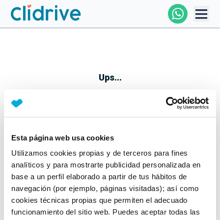
Comprar Coche
Todos Los Coches
Ups...
Profesional
Particular
Esta página web usa cookies
Parece que algo no ha ido bien
Utilizamos cookies propias y de terceros para fines
Financiación
No te preocupes, estamos trabajando en ello
analíticos y para mostrarte publicidad personalizada en
Mientras tanto, puedes echarle un vistazo a nuestros
base a un perfil elaborado a partir de tus hábitos de
Clidrive
coches:
navegación (por ejemplo, páginas visitadas); así como
cookies técnicas propias que permiten el adecuado
Ver coches
funcionamiento del sitio web. Puedes aceptar todas las