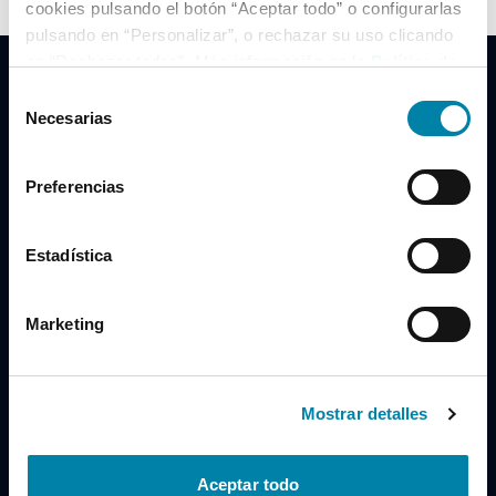
cookies pulsando el botón “Aceptar todo” o configurarlas
pulsando en “Personalizar”, o rechazar su uso clicando
en “Rechazar todas”. Más información en la
Política de
Cookies
.
Selección
Necesarias
de
consentimiento
Clidrive Group
Preferencias
Av. de Manoteras, 38
Madrid
28050
Estadística
Horario
Marketing
Lunes a Viernes
de 09:00 a 19:30
Compra un coche
+34 619 98 96 56
Mostrar detalles
Vende tu coche
+34 638 97 97 84
Aceptar todo