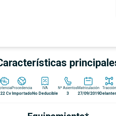
Características principale
otencia
Procedencia
IVA
Nº Asientos
Matriculación
Tracció
22 Cv
Importado
No Deducible
3
27/09/2019
Delante