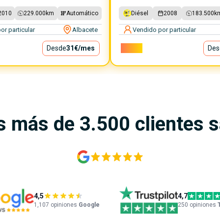
2010
229.000
km
Automático
Diésel
2008
183.500
k
or particular
Albacete
Vendido por particular
Desde
31€
/mes
2.250€
Des
s más de 3.500 clientes 
4,5
4,7
1,107
opiniones
Google
250 opiniones