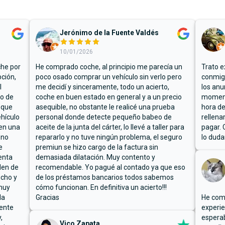
Jerónimo de la Fuente Valdés
10/01/2026
che por
He comprado coche, al principio me parecía un
Trato e
ción,
poco osado comprar un vehículo sin verlo pero
conmigo
l
me decidí y sinceramente, todo un acierto,
los anu
io de
coche en buen estado en general y a un precio
moment
 que
asequible, no obstante le realicé una prueba
hora de
hículo
personal donde detecte pequeño babeo de
rellena
ben una
aceite de la junta del cárter, lo llevé a taller para
pagar. 
 no
repararlo y no tuve ningún problema, el seguro
lo duda
e
premiun se hizo cargo de la factura sin
enta
demasiada dilatación. Muy contento y
den de
recomendable. Yo pagué al contado ya que eso
ucho y
de los préstamos bancarios todos sabemos
muy
cómo funcionan. En definitiva un acierto!!!
la
Gracias
He comp
mente
experie
,
espera
Vico Zapata