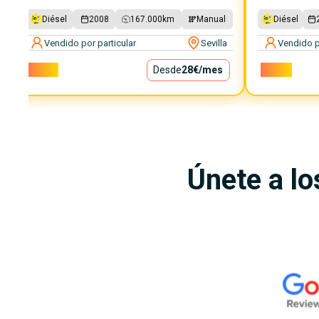
Diésel
2008
167.000
km
Manual
Diésel
Vendido por particular
Sevilla
Vendido p
2.500€
Desde
28€
/mes
2.800€
Únete a lo