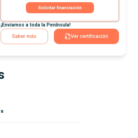
Solicitar financiación
¡Enviamos a toda la Península!
Saber más
Ver certificación
s
n
ra