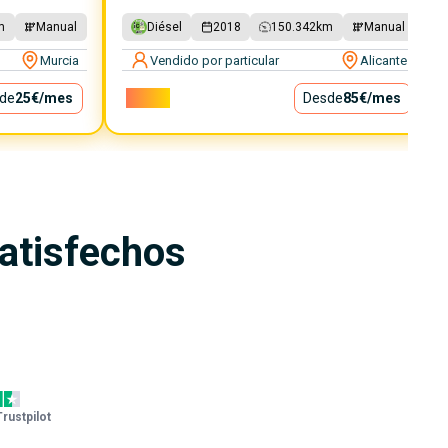
m
Manual
Diésel
2018
150.342
km
Manual
Murcia
Vendido por particular
Alicante
de
25€
/mes
7.700€
Desde
85€
/mes
satisfechos
Trustpilot