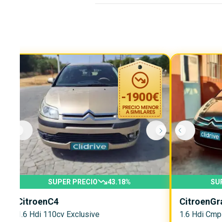
-
1900
€
SUPER PRECIO
43.18
%
SU
Citroen
C4
Citroen
Gr
1.6 Hdi 110cv Exclusive
1.6 Hdi Cmp