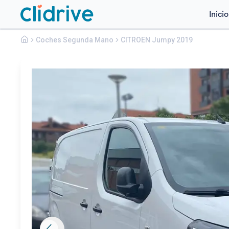
Inicio
Citroen
Coches Segunda Mano
Jumpy
CITROEN Jumpy 2019
TALLA M BLUEHDI 88KW (120CV) 6V CONFORT