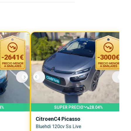
-
2641
€
-
3000
€
4
%
SUPER PRECIO
28.04
%
Citroen
C4 Picasso
Bluehdi 120cv Ss Live