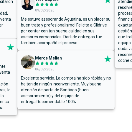
icitaron
atendie
resolvi
09/02/2026
rdad,
proceso
 venta
Me estuvo asesorando Agustina, es un placer su
financi
er
buen trato y profesionalismo! Felicito a Clidrive
exacta
por contar con tan buena calidad en sus
gestión
asesores comerciales. Darli de entregas fue
que tra
también acompañó el proceso
equipo 
duda vo
recome
Merce Melian
coche c
nte.
06/02/2026
 venta
Excelente servicio. La compra ha sido rápida y no
ación
he tenido ningún inconveniente. Muy buena
es, lo
atención de parte de Santiago (buen
 lo
asesoramiento) y del equipo de
er su
entrega.Recomendable 100%
s.