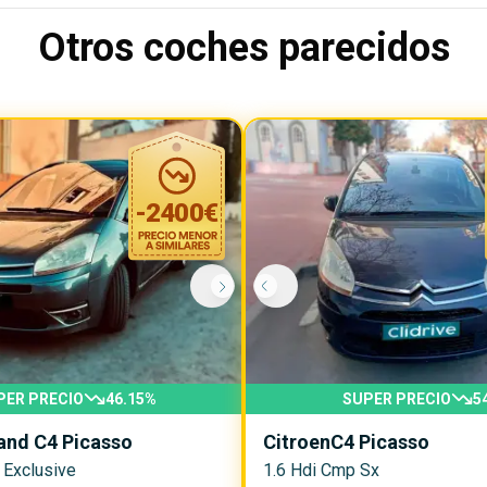
Otros coches parecidos
-
2400
€
PER PRECIO
46.15
%
SUPER PRECIO
5
and C4 Picasso
Citroen
C4 Picasso
 Exclusive
1.6 Hdi Cmp Sx