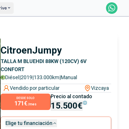
rive
Saber más
Ver certificación
Citroen
Jumpy
TALLA M BLUEHDI 88KW (120CV) 6V
CONFORT
Diésel
|
2019
|
133.000
km
|
Manual
Vendido por particular
Vizcaya
Precio al contado
DESDE SOLO
171€
15.500€
/mes
Elige tu financiación