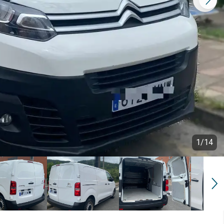
1
/
14