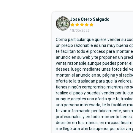
José Otero Salgado
18/05/2026
Como particular que quiere vender su co
un precio razonable es una muy buena op
te facilitan todo el proceso para montar e
anuncio en su web y te proponen un prec
venta razonable aunque puedes poner el
desees, luego mediante unas fotos del ve
montan el anuncio en su página y si reci
oferta te la trasladan para que la valores,
tienes ningún compromiso mientras no s
realice el pago y puedes vender por tu cu
aunque aceptes una oferta que te trasla
una persona interesada, te lo facilitan m
te van informando periódicamente, son 
profesionales y en todo momento tienes 
decisión en tus manos, en mi caso final
me llegó una oferta superior por otra vía y