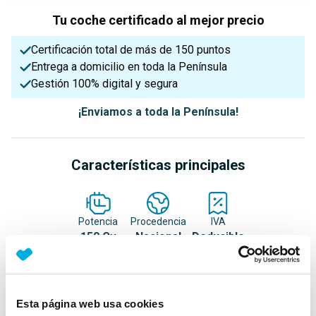
Tu coche certificado al mejor precio
Certificación total de más de 150 puntos
Entrega a domicilio en toda la Península
Gestión 100% digital y segura
¡Enviamos a toda la Península!
Características principales
Potencia
Procedencia
IVA
150 Cv
Nacional
Deducible
Nº Asientos
Matriculación
Tracción
Esta página web usa cookies
5
20/12/2022
Delantera