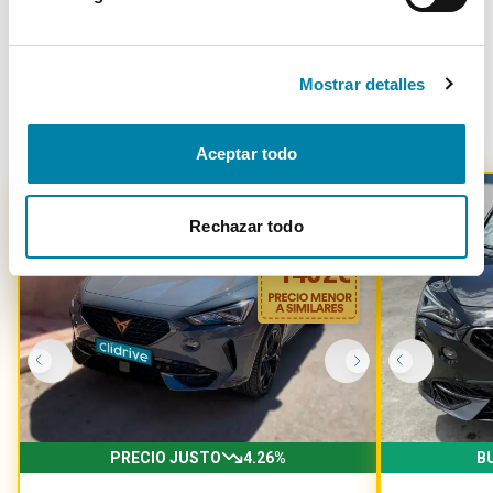
Mostrar detalles
Otros coches parecidos
Aceptar todo
Rechazar todo
-
1402
€
PRECIO JUSTO
4.26
%
B