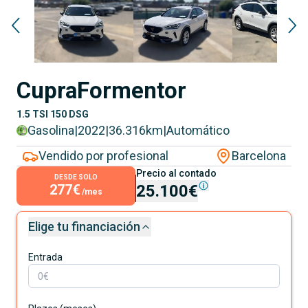
Cupra
Formentor
1.5 TSI 150 DSG
Gasolina
|
2022
|
36.316
km
|
Automático
Vendido por profesional
Barcelona
Precio al contado
DESDE SOLO
277€
25.100€
/mes
Elige tu financiación
Entrada