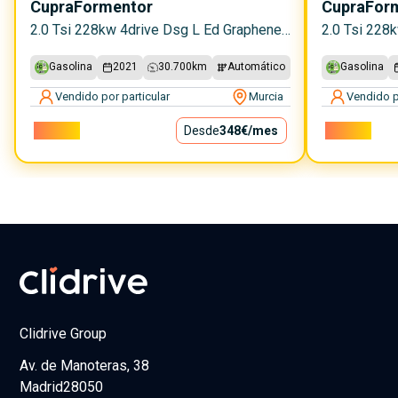
Cupra
Formentor
Cupra
For
2.0 Tsi 228kw 4drive Dsg L Ed Graphene 5p.
2.0 Tsi 228
Gasolina
2021
30.700
km
Automático
Gasolina
Vendido por particular
Murcia
Vendido p
31.500€
Desde
348€
/mes
32.800€
Clidrive Group
Av. de Manoteras, 38
Madrid
28050