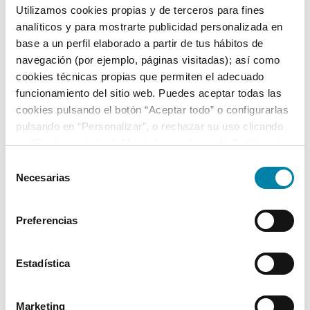
Utilizamos cookies propias y de terceros para fines
analíticos y para mostrarte publicidad personalizada en
Equipamiento*
base a un perfil elaborado a partir de tus hábitos de
navegación (por ejemplo, páginas visitadas); así como
Detalles destacados
cookies técnicas propias que permiten el adecuado
funcionamiento del sitio web. Puedes aceptar todas las
Faros Full LED
cookies pulsando el botón “Aceptar todo” o configurarlas
Faros antiniebla LED con función Cornering
pulsando en “Personalizar”, o rechazar su uso clicando
en “Rechazar todas”. Más información en la
Política de
Luz diurna LED
Cookies
.
Selección
+ Ver todos
Necesarias
de
consentimiento
* La información de Equipamiento puede no reflejar todos los detalles
Preferencias
específicos del vehículo.
Para cualquier duda, contacta con nuestro equipo.
Estadística
Más de 3.500 clientes satisfechos
Marketing