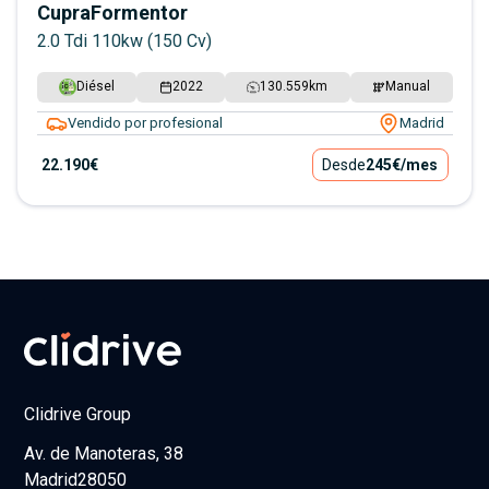
Cupra
Formentor
2.0 Tdi 110kw (150 Cv)
Diésel
2022
130.559
km
Manual
Vendido por profesional
Madrid
22.190€
Desde
245€
/mes
Clidrive Group
Av. de Manoteras, 38
Madrid
28050