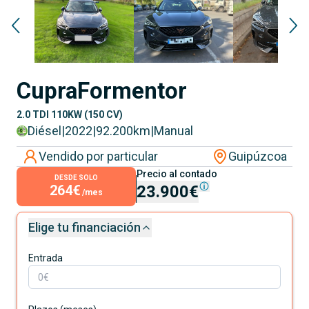
Cupra
Formentor
2.0 TDI 110KW (150 CV)
Diésel
|
2022
|
92.200
km
|
Manual
Vendido por particular
Guipúzcoa
Precio al contado
DESDE SOLO
264€
23.900€
/mes
Elige tu financiación
Entrada