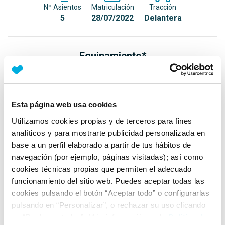
Nº Asientos
Matriculación
Tracción
5
28/07/2022
Delantera
Equipamiento*
Detalles destacados
Faros Full LED
Esta página web usa cookies
Faros antiniebla LED con función Cornering
Utilizamos cookies propias y de terceros para fines
Luz diurna LED
analíticos y para mostrarte publicidad personalizada en
base a un perfil elaborado a partir de tus hábitos de
+ Ver todos
navegación (por ejemplo, páginas visitadas); así como
cookies técnicas propias que permiten el adecuado
Ficha técnica
funcionamiento del sitio web. Puedes aceptar todas las
cookies pulsando el botón “Aceptar todo” o configurarlas
pulsando en “Personalizar”, o rechazar su uso clicando
Exterior
en “Rechazar todas”. Más información en la
Política de