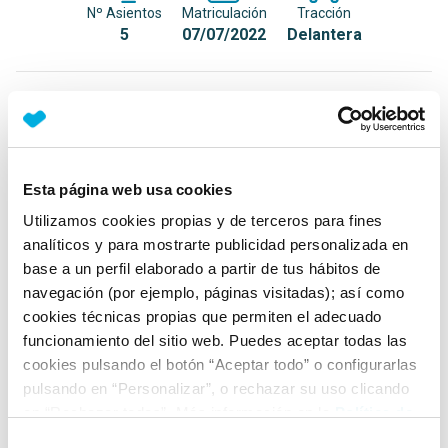
Nº Asientos
Matriculación
Tracción
5
07/07/2022
Delantera
Equipamiento*
Detalles destacados
Esta página web usa cookies
Faros Matrix LED
Utilizamos cookies propias y de terceros para fines
Faros antiniebla LED con función cornering
analíticos y para mostrarte publicidad personalizada en
Luces de lectura LED delanteras con activación táctil
base a un perfil elaborado a partir de tus hábitos de
navegación (por ejemplo, páginas visitadas); así como
+ Ver todos
cookies técnicas propias que permiten el adecuado
funcionamiento del sitio web. Puedes aceptar todas las
Ficha técnica
cookies pulsando el botón “Aceptar todo” o configurarlas
pulsando en “Personalizar”, o rechazar su uso clicando
en “Rechazar todas”. Más información en la
Política de
Exterior
Cookies
.
Selección