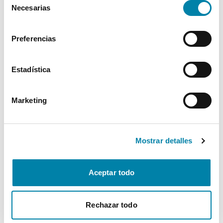
Necesarias
de
Interior
consentimiento
Preferencias
Seguridad
Estadística
Multimedia
Marketing
Confort
* La información de Equipamiento puede no reflejar todos los detalles
Mostrar detalles
específicos del vehículo.
Para cualquier duda, contacta con nuestro equipo.
Aceptar todo
Más de 3.500 clientes satisfechos
Rechazar todo