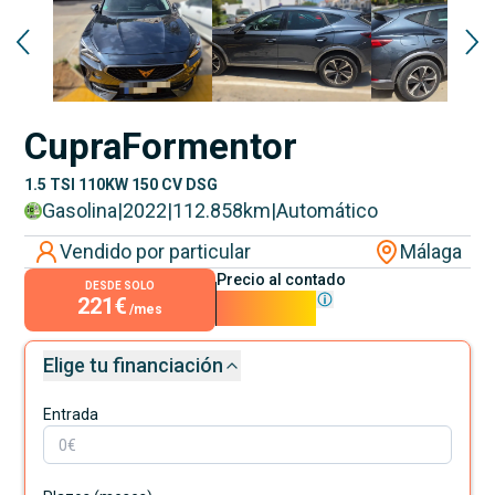
Cupra
Formentor
1.5 TSI 110KW 150 CV DSG
Gasolina
|
2022
|
112.858
km
|
Automático
Vendido por particular
Málaga
Precio al contado
DESDE SOLO
221€
20.000€
/mes
Elige tu financiación
Entrada