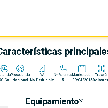
Características principale
otencia
Procedencia
IVA
Nº Asientos
Matriculación
Tracció
90 Cv
Nacional
No Deducible
5
09/04/2015
Delante
Equipamiento*