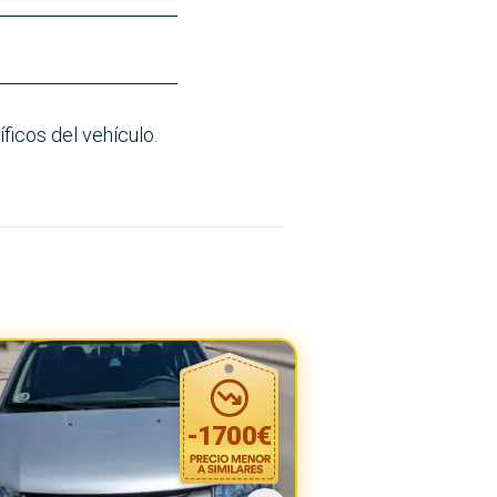
ficos del vehículo.
-
1700
€