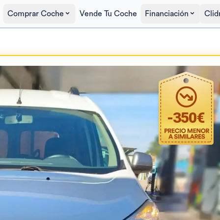
Comprar Coche
Vende Tu Coche
Financiación
Clid
Precio al contado
9.250€
-
350
€