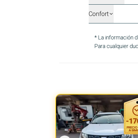
Confort
* La información d
Para cualquier dud
-
17