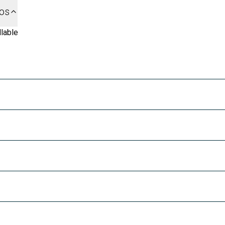
dos
lable