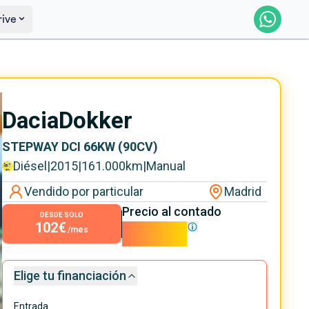
rive
Saber más
Ver certificación
Dacia
Dokker
STEPWAY DCI 66KW (90CV)
Diésel
|
2015
|
161.000
km
|
Manual
Vendido por particular
Madrid
Precio al contado
DESDE SOLO
102€
9.250€
/mes
Elige tu financiación
Entrada