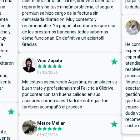
ben una
aceite de la junta del cárter, lo llevé a taller para
pagar. 
 no
repararlo y no tuve ningún problema, el seguro
lo duda
e
premiun se hizo cargo de la factura sin
enta
demasiada dilatación. Muy contento y
den de
recomendable. Yo pagué al contado ya que eso
ucho y
de los préstamos bancarios todos sabemos
muy
cómo funcionan. En definitiva un acierto!!!
la
Gracias
He comp
mente
experie
,
espera
Vico Zapata
icitaron
atendie
resolvi
09/02/2026
rdad,
proceso
 venta
Me estuvo asesorando Agustina, es un placer su
financi
er
buen trato y profesionalismo! Felicito a Clidrive
exacta
por contar con tan buena calidad en sus
gestión
asesores comerciales. Darli de entregas fue
que tra
también acompañó el proceso
equipo 
duda vo
recome
Merce Melian
coche c
nte.
06/02/2026
 venta