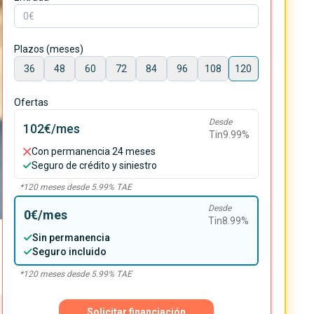
Plazos (meses)
36
48
60
72
84
96
108
120
Ofertas
Desde
102€
/mes
Tin
9.99
%
Con permanencia 24 meses
Seguro de crédito y siniestro
*
120
meses desde
5.99
% TAE
Desde
0€
/mes
Tin
8.99
%
Sin permanencia
Seguro incluido
*
120
meses desde
5.99
% TAE
Solicitar financiación