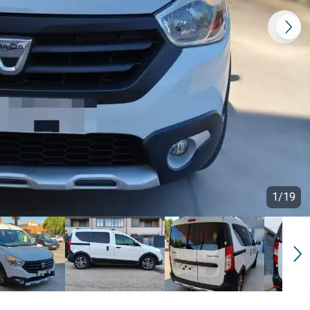
1
/
19