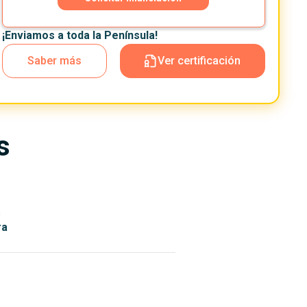
¡Enviamos a toda la Península!
Saber más
Ver certificación
s
n
ra