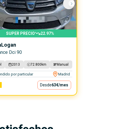
SUPER PRECIO
22.97
%
a
Logan
nce Dci 90
l
2013
72.800
km
Manual
ndido por particular
Madrid
€
Desde
63€
/mes