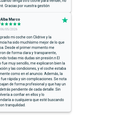
Cuando tenga otro coche para vender, no
ré. Gracias por vuestra gestión
Alba Marco
06/05/2026
rado mi coche con Clidrive y la
ncia ha sido muchísimo mejor de lo que
ba. Desde el primer momento me
ron de forma clara y transparente,
endo todas mis dudas sin presión.n El
 fue muy sencillo, me explicaron bien la
ación y las condiciones, y el coche estaba
mente como en el anuncio. Además, la
 fue rápida y sin complicaciones. Se nota
bajan de forma profesional y que hay un
detrás pendiente de cada detalle. Sin
lvería a confiar en ellos y lo
ndaría a cualquiera que esté buscando
on tranquilidad.