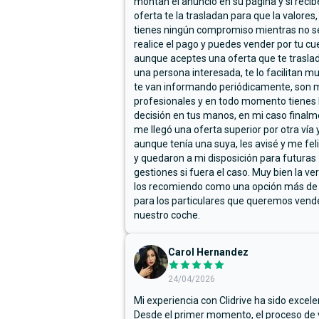
montan el anuncio en su página y si reci
oferta te la trasladan para que la valores,
tienes ningún compromiso mientras no s
realice el pago y puedes vender por tu cu
aunque aceptes una oferta que te trasla
una persona interesada, te lo facilitan m
te van informando periódicamente, son 
profesionales y en todo momento tienes 
decisión en tus manos, en mi caso final
me llegó una oferta superior por otra vía y
aunque tenía una suya, les avisé y me fel
y quedaron a mi disposición para futuras
gestiones si fuera el caso. Muy bien la ve
los recomiendo como una opción más de
para los particulares que queremos vend
nuestro coche.
Carol Hernandez
24/04/2026
Mi experiencia con Clidrive ha sido excele
Desde el primer momento, el proceso de