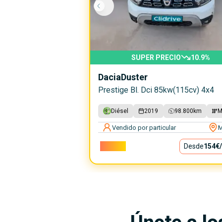
SUPER PRECIO
10.9
%
Dacia
Duster
Prestige Bl. Dci 85kw(115cv) 4x4
Diésel
2019
98.800
km
M
Vendido por particular
M
13.900€
Desde
154€