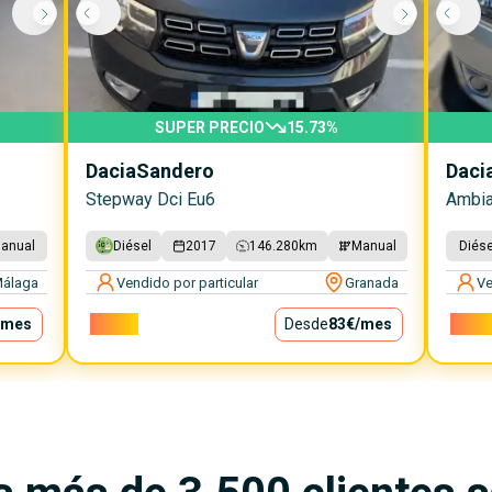
SUPER PRECIO
15.73
%
Dacia
Sandero
Daci
Stepway Dci Eu6
Ambia
anual
Diésel
2017
146.280
km
Manual
Diése
álaga
Vendido por particular
Granada
Ve
/mes
7.500€
Desde
83€
/mes
5.700