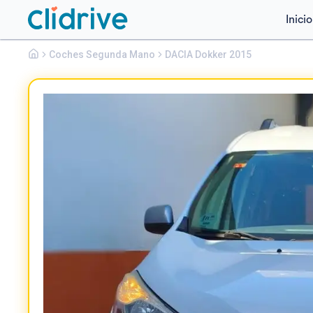
Inicio
Dacia
Coches Segunda Mano
Dokker
DACIA Dokker 2015
STEPWAY DCI 66KW (90CV)