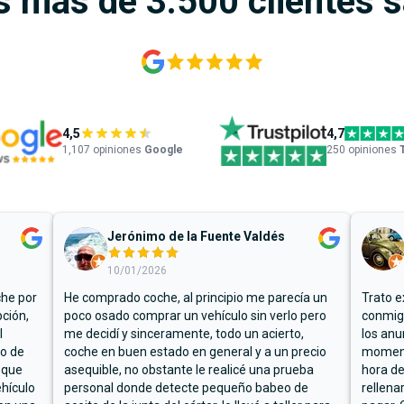
s más de 3.500 clientes 
4,5
4,7
1,107
opiniones
Google
250 opiniones
Jerónimo de la Fuente Valdés
10/01/2026
che por
He comprado coche, al principio me parecía un
Trato e
ción,
poco osado comprar un vehículo sin verlo pero
conmigo
l
me decidí y sinceramente, todo un acierto,
los anu
io de
coche en buen estado en general y a un precio
moment
 que
asequible, no obstante le realicé una prueba
hora de
hículo
personal donde detecte pequeño babeo de
rellena