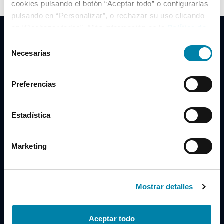
cookies pulsando el botón “Aceptar todo” o configurarlas
pulsando en “Personalizar”, o rechazar su uso clicando
en “Rechazar todas”. Más información en la
Política de
Cookies
.
Selección
Necesarias
de
consentimiento
Clidrive Group
Preferencias
Av. de Manoteras, 38
Madrid
28050
Estadística
Horario
Marketing
Lunes a Viernes
de 09:00 a 19:30
Compra un coche
+34 619 98 96 56
Mostrar detalles
Vende tu coche
+34 638 97 97 84
Aceptar todo