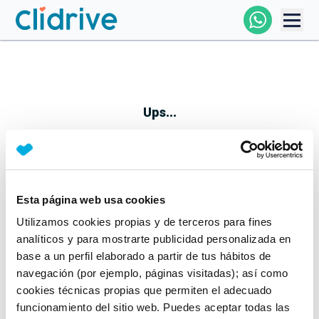
Comprar Coche
Todos Los Coches
Ups...
Profesional
Particular
Esta página web usa cookies
Parece que algo no ha ido bien
Utilizamos cookies propias y de terceros para fines
Financiación
No te preocupes, estamos trabajando en ello
analíticos y para mostrarte publicidad personalizada en
Mientras tanto, puedes echarle un vistazo a nuestros
base a un perfil elaborado a partir de tus hábitos de
Clidrive
coches:
navegación (por ejemplo, páginas visitadas); así como
cookies técnicas propias que permiten el adecuado
Ver coches
funcionamiento del sitio web. Puedes aceptar todas las