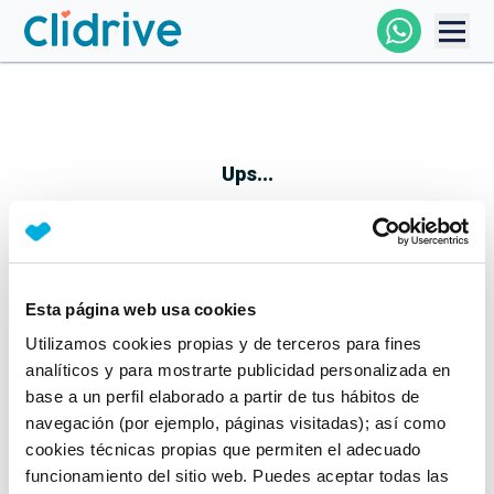
Comprar Coche
Todos Los Coches
Ups...
Profesional
Particular
Esta página web usa cookies
Parece que algo no ha ido bien
Utilizamos cookies propias y de terceros para fines
Financiación
No te preocupes, estamos trabajando en ello
analíticos y para mostrarte publicidad personalizada en
Mientras tanto, puedes echarle un vistazo a nuestros
base a un perfil elaborado a partir de tus hábitos de
Clidrive
coches:
navegación (por ejemplo, páginas visitadas); así como
cookies técnicas propias que permiten el adecuado
Ver coches
funcionamiento del sitio web. Puedes aceptar todas las