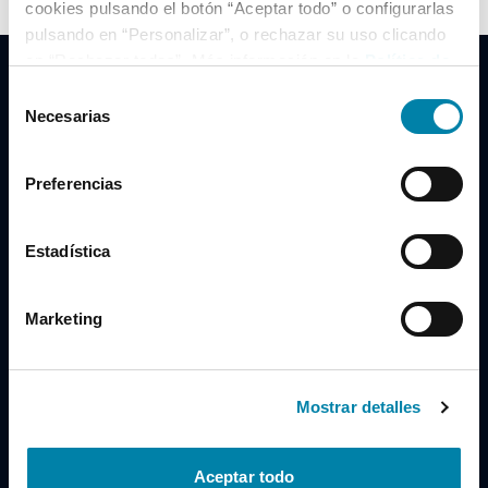
cookies pulsando el botón “Aceptar todo” o configurarlas
pulsando en “Personalizar”, o rechazar su uso clicando
en “Rechazar todas”. Más información en la
Política de
Cookies
.
Selección
Necesarias
de
consentimiento
Clidrive Group
Preferencias
Av. de Manoteras, 38
Madrid
28050
Estadística
Horario
Marketing
Lunes a Viernes
de 09:00 a 19:30
Compra un coche
+34 619 98 96 56
Mostrar detalles
Vende tu coche
+34 638 97 97 84
Aceptar todo