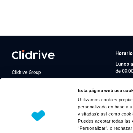
Horario
Lunes a
de 09:00
Clidrive Group
Av. de Manoteras, 38
Madrid
28050
Esta página web usa cook
Utilizamos cookies propias
personalizada en base a un
visitadas); así como cooki
© 2026 CLIDRIVE CAPITAL, SOCIEDAD LIMITADA. Todos l
Puedes aceptar todas las 
“Personalizar”, o rechaza