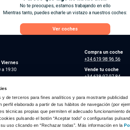
No te preocupes, estamos trabajando en ello
Mientras tanto, puedes echarle un vistazo a nuestros coches:
Ver coches
Compra un coche
+34 619 98 96 56
 Viernes
 a 19:30
Vende tu coche
+34 638 97 97 84
Comunicación y Pre
ies
contacto@clidrive.co
 y de terceros para fines analíticos y para mostrarte publicidad
 perfil elaborado a partir de tus hábitos de navegación (por eje
es técnicas propias que permiten el adecuado funcionamiento del
os derechos reservados.
cookies pulsando el botón “Aceptar todo” o configurarlas pulsan
r su uso clicando en “Rechazar todas”. Más información en la
Po