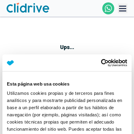
Comprar Coche
Todos Los Coches
Ups...
Profesional
Particular
Esta página web usa cookies
Parece que algo no ha ido bien
Utilizamos cookies propias y de terceros para fines
Financiación
No te preocupes, estamos trabajando en ello
analíticos y para mostrarte publicidad personalizada en
Mientras tanto, puedes echarle un vistazo a nuestros
base a un perfil elaborado a partir de tus hábitos de
Clidrive
coches:
navegación (por ejemplo, páginas visitadas); así como
cookies técnicas propias que permiten el adecuado
Ver coches
funcionamiento del sitio web. Puedes aceptar todas las