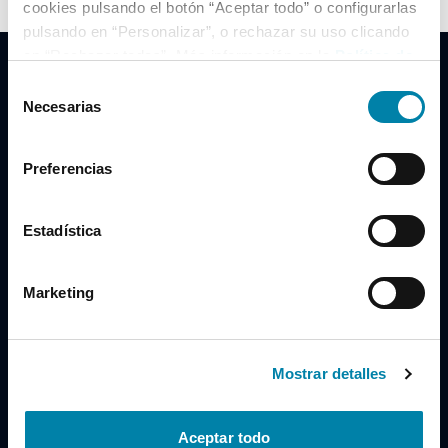
cookies pulsando el botón “Aceptar todo” o configurarlas
pulsando en “Personalizar”, o rechazar su uso clicando
en “Rechazar todas”. Más información en la
Política de
Cookies
.
Selección
Necesarias
de
consentimiento
Clidrive Group
Preferencias
Av. de Manoteras, 38
Madrid
28050
Estadística
Horario
Marketing
Lunes a Viernes
de 09:00 a 19:30
Compra un coche
+34 619 98 96 56
Mostrar detalles
Vende tu coche
+34 638 97 97 84
Aceptar todo