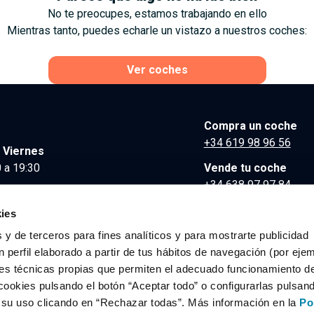
No te preocupes, estamos trabajando en ello
Mientras tanto, puedes echarle un vistazo a nuestros coches:
Ver coches
Compra un coche
+34 619 98 96 56
 Viernes
 a 19:30
Vende tu coche
+34 638 97 97 84
Comunicación y Pre
ies
contacto@clidrive.co
 y de terceros para fines analíticos y para mostrarte publicidad
 perfil elaborado a partir de tus hábitos de navegación (por eje
es técnicas propias que permiten el adecuado funcionamiento del
os derechos reservados.
cookies pulsando el botón “Aceptar todo” o configurarlas pulsan
r su uso clicando en “Rechazar todas”. Más información en la
Po