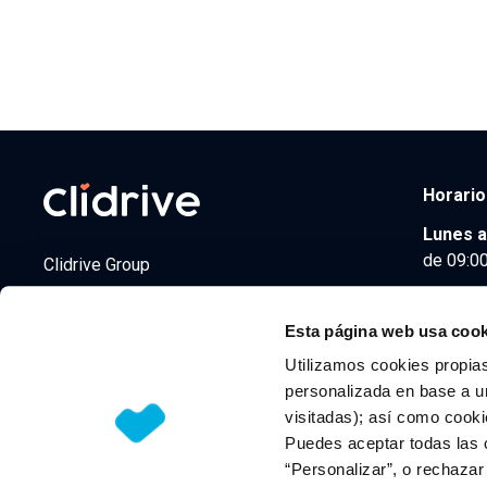
Horario
Lunes a
de 09:00
Clidrive Group
Av. de Manoteras, 38
Madrid
28050
Esta página web usa cook
Utilizamos cookies propias
personalizada en base a un
visitadas); así como cooki
© 2026 CLIDRIVE CAPITAL, SOCIEDAD LIMITADA. Todos l
Puedes aceptar todas las 
“Personalizar”, o rechaza