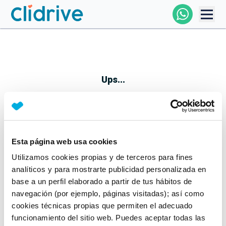
Comprar Coche
Todos Los Coches
Ups...
Profesional
Particular
Esta página web usa cookies
Parece que algo no ha ido bien
Utilizamos cookies propias y de terceros para fines
Financiación
No te preocupes, estamos trabajando en ello
analíticos y para mostrarte publicidad personalizada en
Mientras tanto, puedes echarle un vistazo a nuestros
base a un perfil elaborado a partir de tus hábitos de
Clidrive
coches:
navegación (por ejemplo, páginas visitadas); así como
cookies técnicas propias que permiten el adecuado
Ver coches
funcionamiento del sitio web. Puedes aceptar todas las