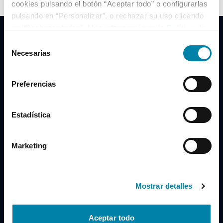
cookies pulsando el botón “Aceptar todo” o configurarlas
pulsando en “Personalizar”, o rechazar su uso clicando
en “Rechazar todas”. Más información en la
Política de
Cookies
.
Selección
Necesarias
de
consentimiento
Clidrive Group
Preferencias
Av. de Manoteras, 38
Madrid
28050
Estadística
Horario
Marketing
Lunes a Viernes
de 09:00 a 19:30
Compra un coche
+34 619 98 96 56
Mostrar detalles
Vende tu coche
+34 638 97 97 84
Aceptar todo