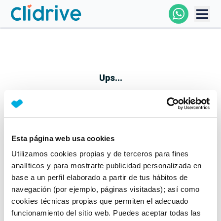
Comprar Coche
Todos Los Coches
Ups...
Profesional
Particular
Esta página web usa cookies
Parece que algo no ha ido bien
Utilizamos cookies propias y de terceros para fines
Financiación
No te preocupes, estamos trabajando en ello
analíticos y para mostrarte publicidad personalizada en
Mientras tanto, puedes echarle un vistazo a nuestros
base a un perfil elaborado a partir de tus hábitos de
Clidrive
coches:
navegación (por ejemplo, páginas visitadas); así como
cookies técnicas propias que permiten el adecuado
Ver coches
funcionamiento del sitio web. Puedes aceptar todas las