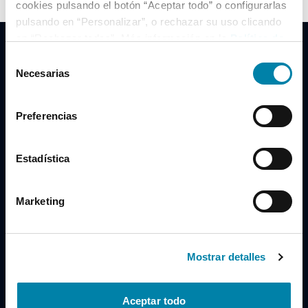
cookies pulsando el botón “Aceptar todo” o configurarlas
pulsando en “Personalizar”, o rechazar su uso clicando
en “Rechazar todas”. Más información en la
Política de
Cookies
.
Selección
Necesarias
de
consentimiento
Clidrive Group
Preferencias
Av. de Manoteras, 38
Madrid
28050
Estadística
Horario
Marketing
Lunes a Viernes
de 09:00 a 19:30
Compra un coche
+34 619 98 96 56
Mostrar detalles
Vende tu coche
+34 638 97 97 84
Aceptar todo