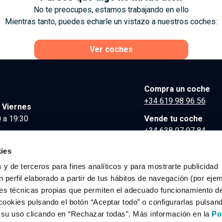
No te preocupes, estamos trabajando en ello
Mientras tanto, puedes echarle un vistazo a nuestros coches:
Ver coches
Compra un coche
+34 619 98 96 56
 Viernes
 a 19:30
Vende tu coche
+34 638 97 97 84
Comunicación y Pre
ies
contacto@clidrive.co
 y de terceros para fines analíticos y para mostrarte publicidad
 perfil elaborado a partir de tus hábitos de navegación (por eje
es técnicas propias que permiten el adecuado funcionamiento del
os derechos reservados.
cookies pulsando el botón “Aceptar todo” o configurarlas pulsan
r su uso clicando en “Rechazar todas”. Más información en la
Po