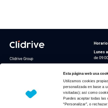
Horario
Lunes a
de 09:00
Clidrive Group
Av. de Manoteras, 38
Madrid
28050
Esta página web usa cook
Utilizamos cookies propias
personalizada en base a un
visitadas); así como cooki
© 2026 CLIDRIVE CAPITAL, SOCIEDAD LIMITADA. Todos l
Puedes aceptar todas las 
“Personalizar”, o rechaza