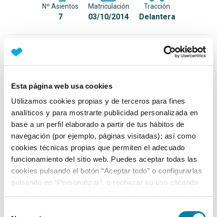
Nº Asientos
Matriculación
Tracción
7
03/10/2014
Delantera
Equipamiento*
Detalles destacados
Esta página web usa cookies
Luces interiores delanteras y traseras LED
Utilizamos cookies propias y de terceros para fines
Acceso y arranque sin llave (Keyless entry & go)
analíticos y para mostrarte publicidad personalizada en
base a un perfil elaborado a partir de tus hábitos de
Cobertor de carga
navegación (por ejemplo, páginas visitadas); así como
+ Ver todos
cookies técnicas propias que permiten el adecuado
funcionamiento del sitio web. Puedes aceptar todas las
Ficha técnica
cookies pulsando el botón “Aceptar todo” o configurarlas
pulsando en “Personalizar”, o rechazar su uso clicando
en “Rechazar todas”. Más información en la
Política de
Exterior
Cookies
.
Selección