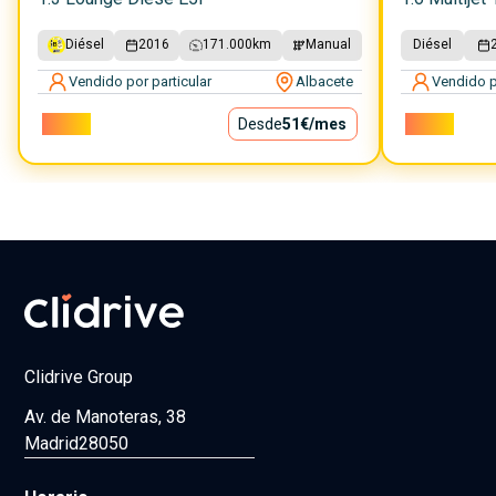
Diésel
2016
171.000
km
Manual
Diésel
Vendido por particular
Albacete
Vendido p
4.600€
Desde
51€
/mes
3.400€
Clidrive Group
Av. de Manoteras, 38
Madrid
28050