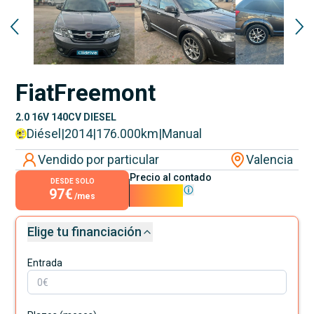
Fiat
Freemont
2.0 16V 140CV DIESEL
Diésel
|
2014
|
176.000
km
|
Manual
Vendido por particular
Valencia
Precio al contado
DESDE SOLO
97€
8.800€
/mes
Elige tu financiación
Entrada