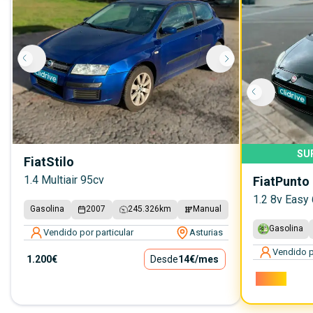
SU
Fiat
Stilo
1.4 Multiair 95cv
Fiat
Punto
1.2 8v Easy
Gasolina
2007
245.326
km
Manual
Gasolina
Vendido por particular
Asturias
Vendido p
1.200€
Desde
14€
/mes
4.000€