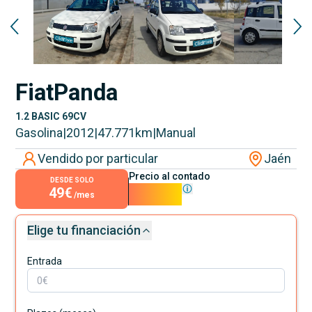
Fiat
Panda
1.2 BASIC 69CV
Gasolina
|
2012
|
47.771
km
|
Manual
Vendido por particular
Jaén
Precio al contado
DESDE SOLO
49€
4.400€
/mes
Elige tu financiación
Entrada