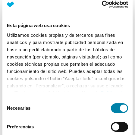
Nº Asientos
Matriculación
Tracción
4
30/04/2012
Delantera
Esta página web usa cookies
Equipamiento*
Utilizamos cookies propias y de terceros para fines
analíticos y para mostrarte publicidad personalizada en
Detalles destacados
base a un perfil elaborado a partir de tus hábitos de
navegación (por ejemplo, páginas visitadas); así como
Volante regulable en altura
cookies técnicas propias que permiten el adecuado
funcionamiento del sitio web. Puedes aceptar todas las
Ficha técnica
cookies pulsando el botón “Aceptar todo” o configurarlas
pulsando en “Personalizar”, o rechazar su uso clicando
en “Rechazar todas”. Más información en la
Política de
Exterior
Cookies
.
Selección
Necesarias
de
Interior
consentimiento
Preferencias
Seguridad