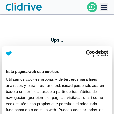
Comprar Coche
Todos Los Coches
Ups...
Profesional
Particular
Esta página web usa cookies
Parece que algo no ha ido bien
Utilizamos cookies propias y de terceros para fines
Financiación
No te preocupes, estamos trabajando en ello
analíticos y para mostrarte publicidad personalizada en
Mientras tanto, puedes echarle un vistazo a nuestros
base a un perfil elaborado a partir de tus hábitos de
Clidrive
coches:
navegación (por ejemplo, páginas visitadas); así como
cookies técnicas propias que permiten el adecuado
Ver coches
funcionamiento del sitio web. Puedes aceptar todas las