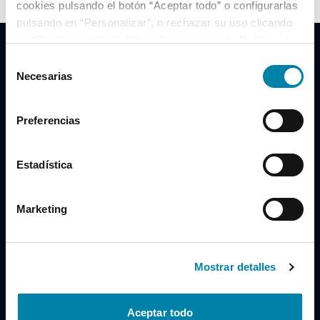
cookies pulsando el botón “Aceptar todo” o configurarlas
pulsando en “Personalizar”, o rechazar su uso clicando
en “Rechazar todas”. Más información en la
Política de
Cookies
.
Selección
Necesarias
de
consentimiento
Clidrive Group
Preferencias
Av. de Manoteras, 38
Madrid
28050
Estadística
Horario
Marketing
Lunes a Viernes
de 09:00 a 19:30
Compra un coche
+34 619 98 96 56
Mostrar detalles
Vende tu coche
+34 638 97 97 84
Aceptar todo