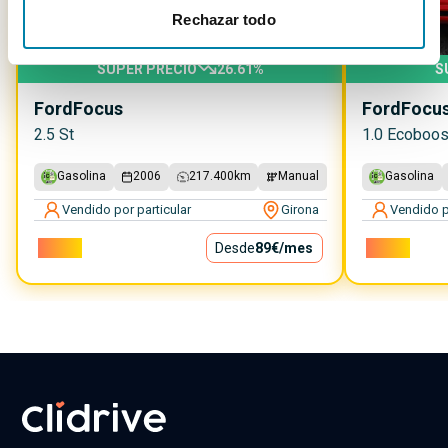
Rechazar todo
SUPER PRECIO
26.61
%
S
Ford
Focus
Ford
Focu
2.5 St
1.0 Ecoboos
Gasolina
2006
217.400
km
Manual
Gasolina
Vendido por particular
Girona
Vendido p
8.000€
Desde
89€
/mes
8.500€