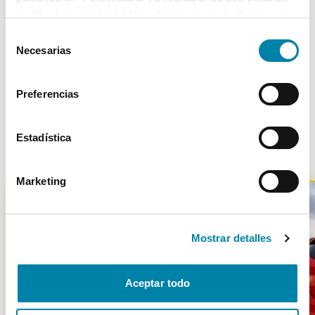
en “Rechazar todas”. Más información en la
Política de
Cookies
.
Selección
Necesarias
Más de 3.500 clientes satisfechos
de
consentimiento
Preferencias
Estadística
Otros coches parecidos
Marketing
Mostrar detalles
-
2901
€
Aceptar todo