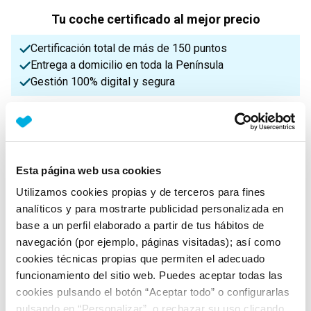
Tu coche certificado al mejor precio
Certificación total de más de 150 puntos
Entrega a domicilio en toda la Península
Gestión 100% digital y segura
¡Enviamos a toda la Península!
Características principales
Esta página web usa cookies
Utilizamos cookies propias y de terceros para fines
analíticos y para mostrarte publicidad personalizada en
Potencia
Procedencia
IVA
base a un perfil elaborado a partir de tus hábitos de
101 Cv
Nacional
Deducible
navegación (por ejemplo, páginas visitadas); así como
cookies técnicas propias que permiten el adecuado
funcionamiento del sitio web. Puedes aceptar todas las
Nº Asientos
Matriculación
Tracción
cookies pulsando el botón “Aceptar todo” o configurarlas
5
13/05/2019
Delantera
pulsando en “Personalizar”, o rechazar su uso clicando