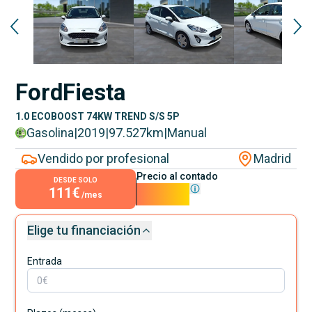
Ford
Fiesta
1.0 ECOBOOST 74KW TREND S/S 5P
Gasolina
|
2019
|
97.527
km
|
Manual
Vendido por profesional
Madrid
Precio al contado
DESDE SOLO
111€
9.990€
/mes
Elige tu financiación
Entrada