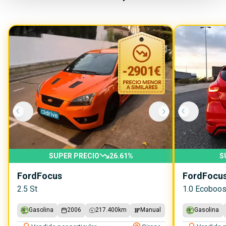
-
2901
€
SUPER PRECIO
26.61
%
S
Ford
Focus
Ford
Focu
2.5 St
1.0 Ecoboos
Gasolina
2006
217.400
km
Manual
Gasolina