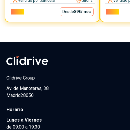
Vendido por particular
Girona
Vendido p
8.000€
Desde
89€
/mes
8.500€
Clidrive Group
Av. de Manoteras, 38
Madrid
28050
Horario
Lunes a Viernes
de 09:00 a 19:30