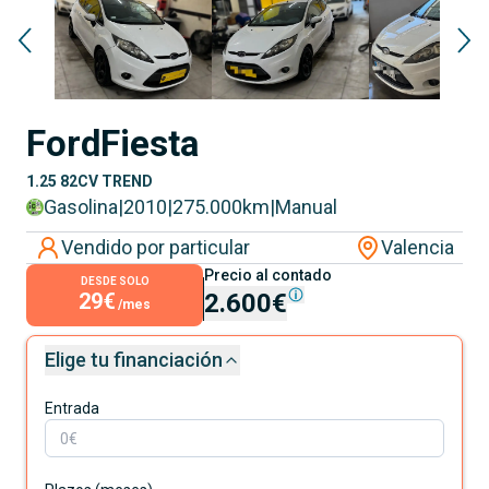
Ford
Fiesta
1.25 82CV TREND
Gasolina
|
2010
|
275.000
km
|
Manual
Vendido por particular
Valencia
Precio al contado
DESDE SOLO
29€
2.600€
/mes
Elige tu financiación
Entrada