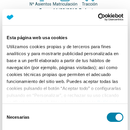
Nº Asientos
Matriculación
Tracción
5
11/02/2010
Delantera
Equipamiento*
Esta página web usa cookies
Detalles destacados
Utilizamos cookies propias y de terceros para fines
analíticos y para mostrarte publicidad personalizada en
Buen estado mecánico
base a un perfil elaborado a partir de tus hábitos de
Mantenimiento realizado el año pasado, pendiente de
navegación (por ejemplo, páginas visitadas); así como
aportar factura
cookies técnicas propias que permiten el adecuado
funcionamiento del sitio web. Puedes aceptar todas las
Revisado por mecánico antes de la compra
cookies pulsando el botón “Aceptar todo” o configurarlas
pulsando en “Personalizar”, o rechazar su uso clicando
Ficha técnica
en “Rechazar todas”. Más información en la
Política de
Cookies
.
Selección
Exterior
Necesarias
de
consentimiento