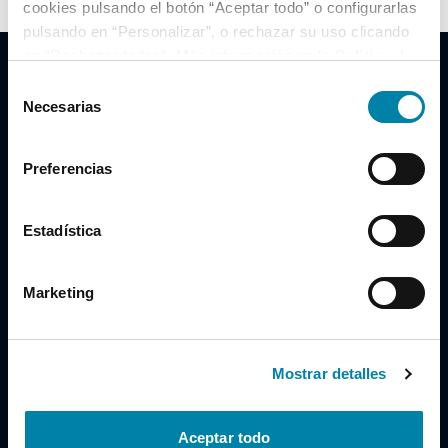
cookies pulsando el botón “Aceptar todo” o configurarlas
pulsando en “Personalizar”, o rechazar su uso clicando
en “Rechazar todas”. Más información en la
Política de
Cookies
.
Selección
Necesarias
de
consentimiento
Clidrive Group
Preferencias
Av. de Manoteras, 38
Madrid
28050
Estadística
Horario
Marketing
Lunes a Viernes
de 09:00 a 19:30
Compra un coche
+34 619 98 96 56
Mostrar detalles
Vende tu coche
+34 638 97 97 84
Aceptar todo