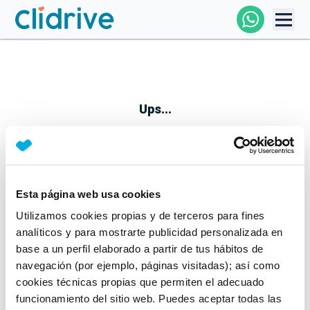
Comprar Coche
Todos Los Coches
Ups...
Profesional
Particular
Esta página web usa cookies
Parece que algo no ha ido bien
Utilizamos cookies propias y de terceros para fines
Financiación
No te preocupes, estamos trabajando en ello
analíticos y para mostrarte publicidad personalizada en
Mientras tanto, puedes echarle un vistazo a nuestros
base a un perfil elaborado a partir de tus hábitos de
Clidrive
coches:
navegación (por ejemplo, páginas visitadas); así como
cookies técnicas propias que permiten el adecuado
Ver coches
funcionamiento del sitio web. Puedes aceptar todas las