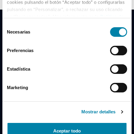
cookies pulsando el botón “Aceptar todo” o configurarlas
pulsando en “Personalizar”, o rechazar su uso clicando
en “Rechazar todas”. Más información en la
Política de
Cookies
.
Selección
Necesarias
de
consentimiento
Clidrive Group
Preferencias
Av. de Manoteras, 38
Madrid
28050
Estadística
Horario
Marketing
Lunes a Viernes
de 09:00 a 19:30
Compra un coche
+34 619 98 96 56
Mostrar detalles
Vende tu coche
+34 638 97 97 84
Aceptar todo