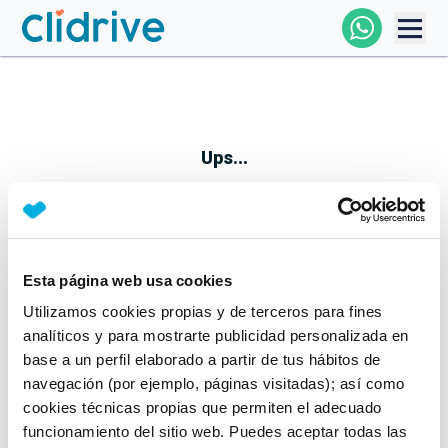
Comprar Coche
Todos Los Coches
Ups...
Profesional
Particular
Esta página web usa cookies
Parece que algo no ha ido bien
Utilizamos cookies propias y de terceros para fines
Financiación
No te preocupes, estamos trabajando en ello
analíticos y para mostrarte publicidad personalizada en
Mientras tanto, puedes echarle un vistazo a nuestros
base a un perfil elaborado a partir de tus hábitos de
Clidrive
coches:
navegación (por ejemplo, páginas visitadas); así como
cookies técnicas propias que permiten el adecuado
Ver coches
funcionamiento del sitio web. Puedes aceptar todas las