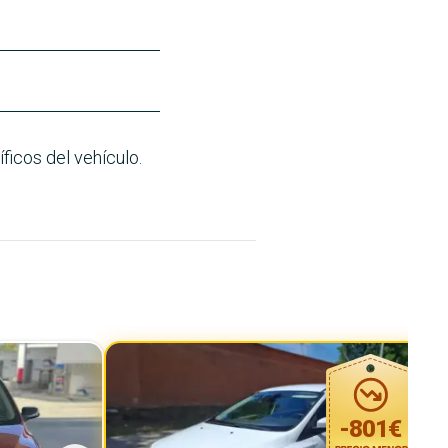
ficos del vehículo.
-
801
€