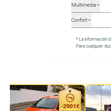
Multimedia
Confort
* La información d
Para cualquier dud
-
2901
€