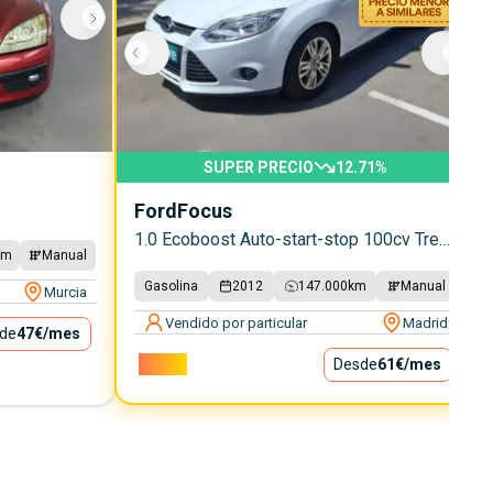
SUPER PRECIO
12.71
%
Ford
Focus
1.0 Ecoboost Auto-start-stop 100cv Trend
km
Manual
Gasolina
2012
147.000
km
Manual
Murcia
Vendido por particular
Madrid
de
47€
/mes
5.499€
Desde
61€
/mes