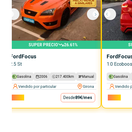
SUPER PRECIO
26.61
%
S
Ford
Focus
Ford
Focu
2.5 St
1.0 Ecoboos
Gasolina
2006
217.400
km
Manual
Gasolina
Vendido por particular
Girona
Vendido p
8.000€
Desde
89€
/mes
8.500€