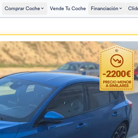
Comprar Coche
Vende Tu Coche
Financiación
Clid
Precio al contado
11.500€
-
2200
€