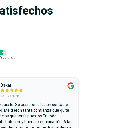
satisfechos
Trustpilot
Oskar
05/02/2026
xquisito. Se pusieron ellos en contacto
. Me dieron tanta confianza que quité
ncios que tenía puestos.En todo
o hubo muy buena comunicación. A la
 venderlo, todos los requisitos fáciles de