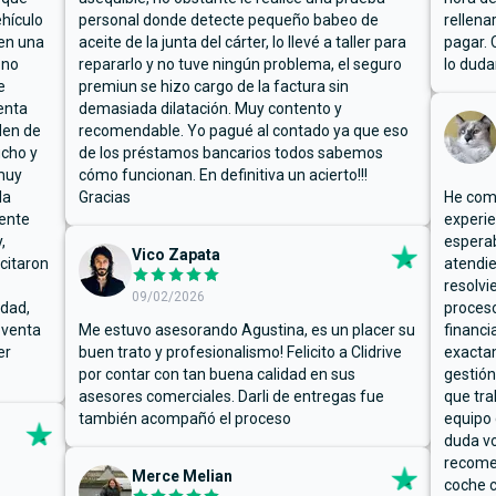
hículo
personal donde detecte pequeño babeo de
rellena
ben una
aceite de la junta del cárter, lo llevé a taller para
pagar. 
 no
repararlo y no tuve ningún problema, el seguro
lo duda
e
premiun se hizo cargo de la factura sin
enta
demasiada dilatación. Muy contento y
den de
recomendable. Yo pagué al contado ya que eso
ucho y
de los préstamos bancarios todos sabemos
muy
cómo funcionan. En definitiva un acierto!!!
la
Gracias
He comp
mente
experie
,
espera
Vico Zapata
icitaron
atendie
resolvi
09/02/2026
rdad,
proceso
 venta
Me estuvo asesorando Agustina, es un placer su
financi
er
buen trato y profesionalismo! Felicito a Clidrive
exacta
por contar con tan buena calidad en sus
gestión
asesores comerciales. Darli de entregas fue
que tra
también acompañó el proceso
equipo 
duda vo
recome
Merce Melian
coche c