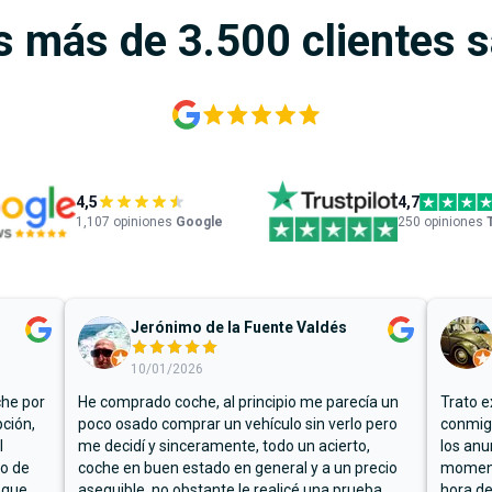
s más de 3.500 clientes 
4,5
4,7
1,107
opiniones
Google
250 opiniones
Jerónimo de la Fuente Valdés
10/01/2026
che por
He comprado coche, al principio me parecía un
Trato e
ción,
poco osado comprar un vehículo sin verlo pero
conmigo
l
me decidí y sinceramente, todo un acierto,
los anu
io de
coche en buen estado en general y a un precio
moment
 que
asequible, no obstante le realicé una prueba
hora de