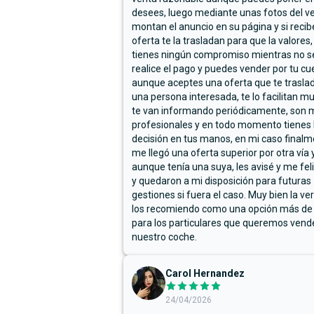
desees, luego mediante unas fotos del ve
montan el anuncio en su página y si reci
oferta te la trasladan para que la valores,
tienes ningún compromiso mientras no s
realice el pago y puedes vender por tu cu
aunque aceptes una oferta que te trasla
una persona interesada, te lo facilitan m
te van informando periódicamente, son 
profesionales y en todo momento tienes 
decisión en tus manos, en mi caso final
me llegó una oferta superior por otra vía y
aunque tenía una suya, les avisé y me fel
y quedaron a mi disposición para futuras
gestiones si fuera el caso. Muy bien la ve
los recomiendo como una opción más de
para los particulares que queremos vend
nuestro coche.
Carol Hernandez
24/04/2026