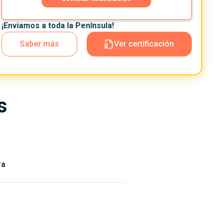
¡Enviamos a toda la Península!
Saber más
Ver certificación
s
n
ra