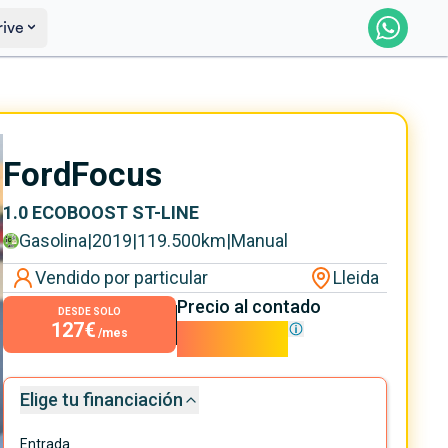
rive
Saber más
Ver certificación
Ford
Focus
1.0 ECOBOOST ST-LINE
Gasolina
|
2019
|
119.500
km
|
Manual
Vendido por particular
Lleida
Precio al contado
DESDE SOLO
127€
11.500€
/mes
Elige tu financiación
Entrada