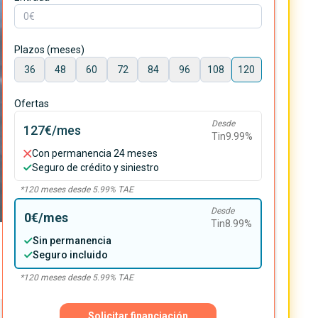
Plazos (meses)
36
48
60
72
84
96
108
120
Ofertas
Desde
127€
/mes
Tin
9.99
%
Con permanencia 24 meses
Seguro de crédito y siniestro
*
120
meses desde
5.99
% TAE
Desde
0€
/mes
Tin
8.99
%
Sin permanencia
Seguro incluido
*
120
meses desde
5.99
% TAE
Solicitar financiación