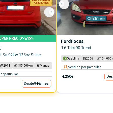
UPER PRECIO
15
%
Ford
Focus
1.6 Tdci 90 Trend
s
t Ss 92kw 125cv Stline
Gasolina
2006
154.000
2018
185.000
km
Manual
Vendido por particular
or particular
4.250€
Des
Desde
94€
/mes