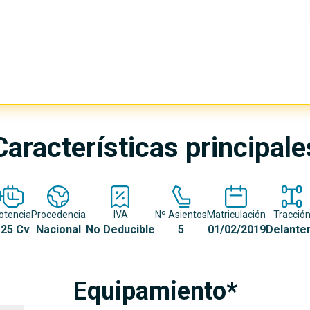
Características principale
otencia
Procedencia
IVA
Nº Asientos
Matriculación
Tracció
25 Cv
Nacional
No Deducible
5
01/02/2019
Delante
Equipamiento*